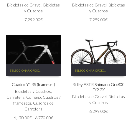
Las
Bicicletas de Gravel
,
Bicicletas
Las
Bicicletas de Gravel
,
Bicicletas
opciones
y Cuadros
opciones
y Cuadros
se
se
7,299.00
€
7,299.00
€
pueden
pueden
elegir
elegir
en
en
la
la
página
página
de
de
producto
producto
Este
Este
SELECCIONAR OPCIONES
SELECCIONAR OPCIONES
producto
producto
tiene
tiene
Cuadro Y1RS (frameset)
Ridley ASTR Shimano Grx800
múltiples
múltiples
Di2 2X
variantes.
variantes.
Bicicletas y Cuadros
,
Las
Las
Bicicletas de Gravel
,
Bicicletas
Carretera
,
Colnago
,
Cuadros /
opciones
opciones
y Cuadros
framesets
,
Cuadros de
se
se
Carretera
6,299.00
€
pueden
pueden
Rango
6,170.00
€
-
6,770.00
€
elegir
elegir
de
en
en
precios:
la
la