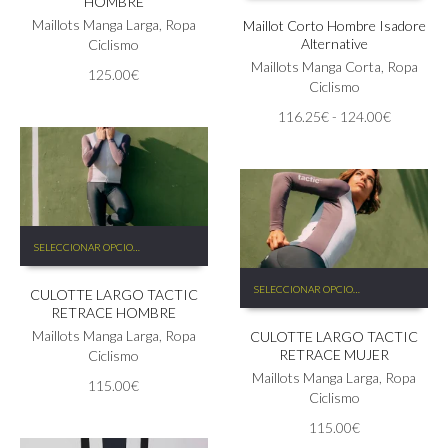
HOMBRE
Las
tiene
Maillots Manga Larga
,
Ropa
Maillot Corto Hombre Isadore
opciones
múltiples
Alternative
Ciclismo
se
variantes.
pueden
Las
Maillots Manga Corta
,
Ropa
125.00
€
elegir
opciones
Ciclismo
en
se
Rango
116.25
€
-
124.00
€
la
pueden
de
página
elegir
precios:
de
en
desde
producto
la
116.25€
página
hasta
de
Este
124.00€
producto
SELECCIONAR OPCIONES
producto
tiene
Este
SELECCIONAR OPCIONES
CULOTTE LARGO TACTIC
múltiples
producto
RETRACE HOMBRE
variantes.
tiene
Las
Maillots Manga Larga
,
Ropa
CULOTTE LARGO TACTIC
múltiples
RETRACE MUJER
opciones
Ciclismo
variantes.
se
Las
Maillots Manga Larga
,
Ropa
115.00
€
pueden
opciones
Ciclismo
elegir
se
115.00
€
en
pueden