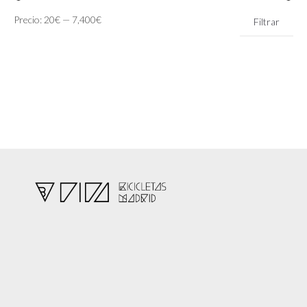
Precio
Precio
Precio:
20€
—
7,400€
Filtrar
mínimo
máximo