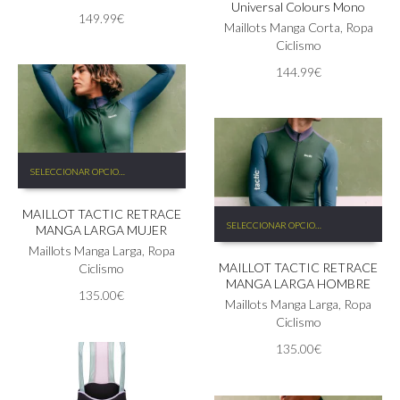
Universal Colours Mono
se
variantes.
149.99
€
pueden
Las
Maillots Manga Corta
,
Ropa
elegir
opciones
Ciclismo
en
se
144.99
€
la
pueden
página
elegir
de
en
producto
la
página
Este
de
SELECCIONAR OPCIONES
producto
producto
tiene
MAILLOT TACTIC RETRACE
múltiples
Este
SELECCIONAR OPCIONES
MANGA LARGA MUJER
variantes.
producto
Las
Maillots Manga Larga
,
Ropa
tiene
MAILLOT TACTIC RETRACE
opciones
Ciclismo
múltiples
MANGA LARGA HOMBRE
se
variantes.
135.00
€
pueden
Las
Maillots Manga Larga
,
Ropa
elegir
opciones
Ciclismo
en
se
135.00
€
la
pueden
página
elegir
de
en