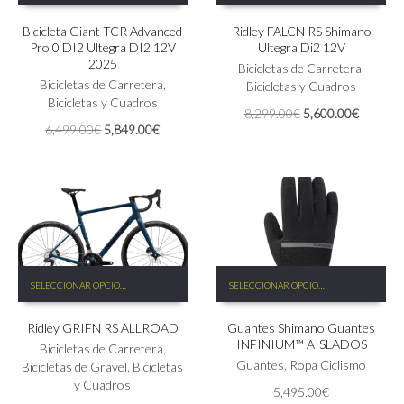
tiene
tiene
Bicicleta Giant TCR Advanced
Ridley FALCN RS Shimano
múltiples
múltiples
Pro 0 DI2 Ultegra DI2 12V
Ultegra Di2 12V
variantes.
variantes.
2025
Las
Las
Bicicletas de Carretera
,
Bicicletas de Carretera
,
opciones
opciones
Bicicletas y Cuadros
Bicicletas y Cuadros
se
se
El
El
8,299.00
€
5,600.00
€
pueden
pueden
El
El
6,499.00
€
5,849.00
€
precio
precio
elegir
elegir
precio
precio
original
actual
en
en
original
actual
era:
es:
la
la
era:
es:
8,299.00€.
5,600.0
página
página
6,499.00€.
5,849.00€.
de
de
producto
producto
Este
Este
SELECCIONAR OPCIONES
SELECCIONAR OPCIONES
producto
producto
tiene
tiene
Ridley GRIFN RS ALLROAD
Guantes Shimano Guantes
múltiples
múltiples
INFINIUM™ AISLADOS
variantes.
variantes.
Bicicletas de Carretera
,
Las
Las
Guantes
,
Ropa Ciclismo
Bicicletas de Gravel
,
Bicicletas
opciones
opciones
y Cuadros
5,495.00
€
se
se