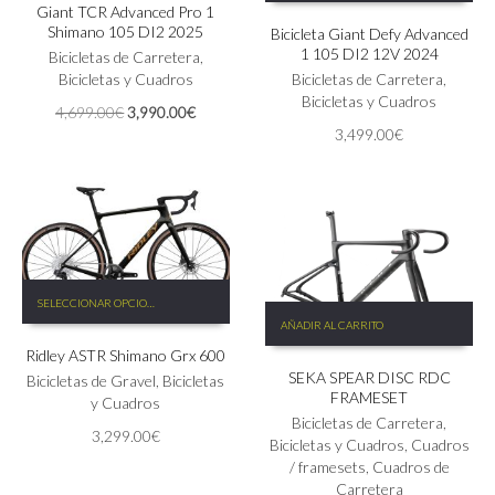
Giant TCR Advanced Pro 1
múltiples
tiene
Shimano 105 DI2 2025
Bicicleta Giant Defy Advanced
variantes.
múltiples
1 105 DI2 12V 2024
Las
Bicicletas de Carretera
,
variantes.
opciones
Bicicletas y Cuadros
Las
Bicicletas de Carretera
,
se
opciones
Bicicletas y Cuadros
El
El
4,699.00
€
3,990.00
€
pueden
se
precio
precio
3,499.00
€
elegir
pueden
original
actual
en
elegir
era:
es:
la
en
4,699.00€.
3,990.00€.
página
la
de
página
producto
de
producto
Este
SELECCIONAR OPCIONES
producto
AÑADIR AL CARRITO
tiene
Ridley ASTR Shimano Grx 600
múltiples
SEKA SPEAR DISC RDC
variantes.
Bicicletas de Gravel
,
Bicicletas
FRAMESET
Las
y Cuadros
opciones
Bicicletas de Carretera
,
3,299.00
€
se
Bicicletas y Cuadros
,
Cuadros
pueden
/ framesets
,
Cuadros de
elegir
Carretera