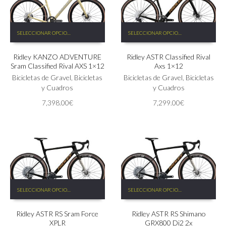
Este
Este
SELECCIONAR OPCIONES
SELECCIONAR OPCIONES
producto
producto
tiene
tiene
Ridley KANZO ADVENTURE
Ridley ASTR Classified Rival
múltiples
múltiples
Sram Classified Rival AXS 1×12
Axs 1×12
variantes.
variantes.
Las
Bicicletas de Gravel
,
Bicicletas
Las
Bicicletas de Gravel
,
Bicicletas
opciones
y Cuadros
opciones
y Cuadros
se
se
7,398.00
€
7,299.00
€
pueden
pueden
elegir
elegir
en
en
la
la
página
página
de
de
producto
producto
Este
Este
SELECCIONAR OPCIONES
SELECCIONAR OPCIONES
producto
producto
tiene
tiene
Ridley ASTR RS Sram Force
Ridley ASTR RS Shimano
múltiples
múltiples
XPLR
GRX800 Di2 2x
variantes.
variantes.