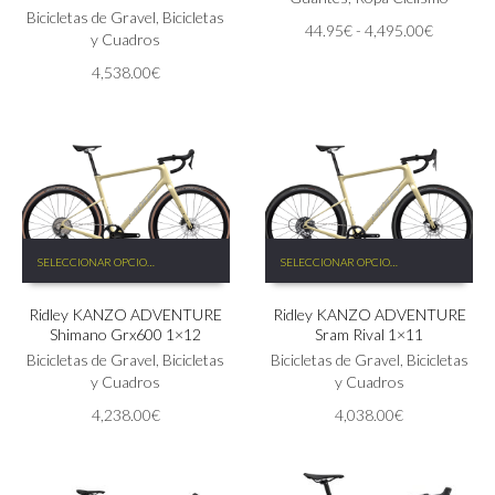
Las
Bicicletas de Gravel
,
Bicicletas
Las
Rango
44.95
€
-
4,495.00
€
opciones
y Cuadros
opciones
de
se
se
4,538.00
€
precios:
pueden
pueden
desde
elegir
elegir
44.95€
en
en
hasta
la
la
4,495.00
página
página
de
de
producto
producto
Este
Este
SELECCIONAR OPCIONES
SELECCIONAR OPCIONES
producto
producto
tiene
tiene
Ridley KANZO ADVENTURE
Ridley KANZO ADVENTURE
múltiples
múltiples
Shimano Grx600 1×12
Sram Rival 1×11
variantes.
variantes.
Las
Bicicletas de Gravel
,
Bicicletas
Las
Bicicletas de Gravel
,
Bicicletas
opciones
y Cuadros
opciones
y Cuadros
se
se
4,238.00
€
4,038.00
€
pueden
pueden
elegir
elegir
en
en
la
la