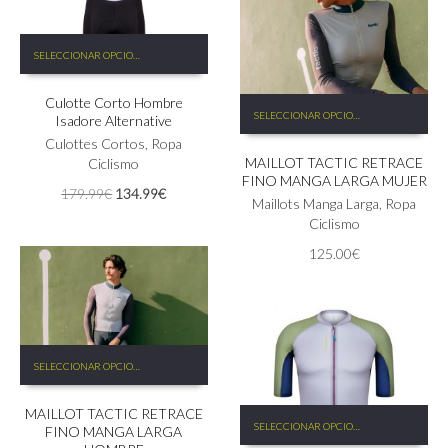
producto
la
página
Este
de
SELECCIONAR OPCIONES
producto
producto
tiene
Culotte Corto Hombre
múltiples
Este
SELECCIONAR OPCIONES
Isadore Alternative
variantes.
producto
Las
Culottes Cortos
,
Ropa
tiene
MAILLOT TACTIC RETRACE
opciones
Ciclismo
múltiples
FINO MANGA LARGA MUJER
se
variantes.
El
El
179.99
€
134.99
€
pueden
Las
Maillots Manga Larga
,
Ropa
precio
precio
elegir
opciones
Ciclismo
original
actual
en
se
era:
es:
125.00
€
la
pueden
179.99€.
134.99€.
página
elegir
de
en
producto
la
página
Este
de
SELECCIONAR OPCIONES
producto
producto
tiene
MAILLOT TACTIC RETRACE
múltiples
Este
SELECCIONAR OPCIONES
FINO MANGA LARGA
variantes.
producto