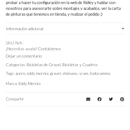
probar a hacer tu configuración en la web de Ridley y hablar con
nosotros para asesorarte sobre montajes y acabados, ver la carta
de pinturas que tenemos en tienda, y realizar el pedido ;)
Información adicional
S
,
L
,
M
,
XL
,
XS
Talla
SKU:
N/A
-
¿Necesitas ayuda?
Contáctenos
Shimano GRX400 2×10, Shimano GRX600
Dejar un comentario
Montaje
1×12, Shimano GRX800, Sram Apex XPLR,
Categorías:
Bicicletas de Gravel
,
Bicicletas y Cuadros
Sram Rival
Tags:
acero
,
eddy merckx
,
gravel
,
shimano
,
sram
,
todocamino
Cobre
,
Gris
,
Naranja
,
Verde
Color
Marca:
Eddy Merckx
Compartir