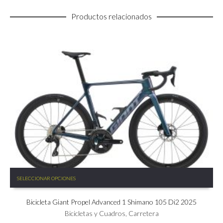
Productos relacionados
Este
SELECCIONAR OPCIONES
producto
tiene
Bicicleta Giant Propel Advanced 1 Shimano 105 Di2 2025
múltiples
variantes.
Bicicletas y Cuadros
,
Carretera
Las