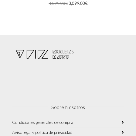
El
El
4,099.00
€
3,099.00
€
opciones
precio
precio
se
original
actual
pueden
era:
es:
elegir
4,099.00€.
3,099.00€.
en
la
página
de
producto
Sobre Nosotros
Condiciones generales de compra
Aviso legal y política de privacidad