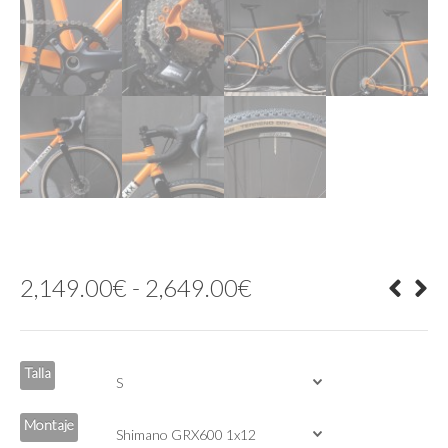
Rango
2,149.00
€
-
2,649.00
€
de
precios:
desde
2,149.00€
Talla
hasta
2,649.00€
Montaje