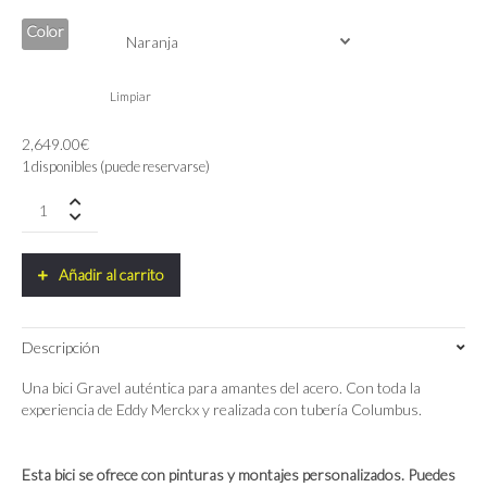
Color
Limpiar
2,649.00
€
1 disponibles (puede reservarse)
Bicicleta
Eddy
Merckx
Strasbourg
Añadir al carrito
Steel
quantity
Descripción
Una bici Gravel auténtica para amantes del acero. Con toda la
experiencia de Eddy Merckx y realizada con tubería Columbus.
Esta bici se ofrece con pinturas y montajes personalizados. Puedes