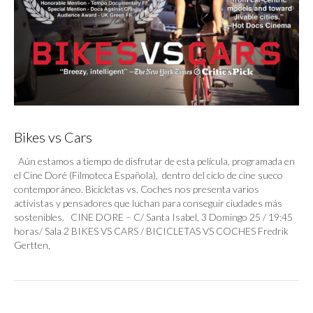
Bikes vs Cars
Aún estamos a tiempo de disfrutar de esta película, programada en
el Cine Doré (Filmoteca Española), dentro del ciclo de cine sueco
contemporáneo. Bicicletas vs. Coches nos presenta varios
activistas y pensadores que luchan para conseguir ciudades más
sostenibles. CINE DORE – C/ Santa Isabel, 3 Domingo 25 / 19:45
horas/ Sala 2 BIKES VS CARS / BICICLETAS VS COCHES Fredrik
Gertten,