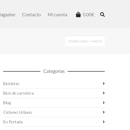
agazine
Contacto
Mi cuenta
0.00
€
¡VivaBicicletas!
> Madrid
Categorías
Bicicletas
Bicis de carretera
Blog
Ciclismo Urbano
En Portada