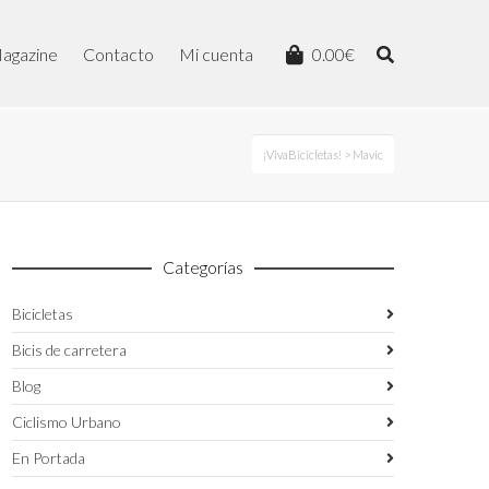
agazine
Contacto
Mi cuenta
0.00
€
¡VivaBicicletas!
> Mavic
Categorías
Bicicletas
Bicis de carretera
Blog
Ciclismo Urbano
En Portada