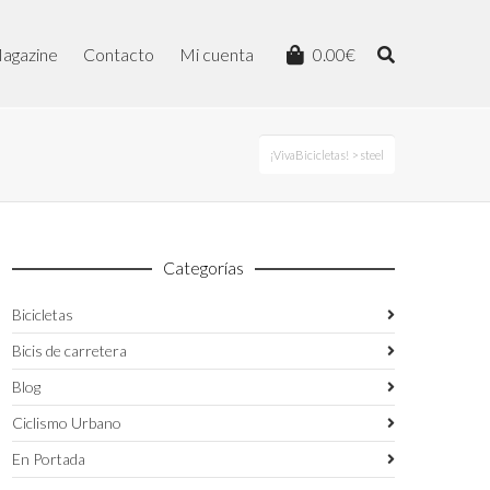
agazine
Contacto
Mi cuenta
0.00
€
¡VivaBicicletas!
> steel
Categorías
Bicicletas
Bicis de carretera
Blog
Ciclismo Urbano
En Portada