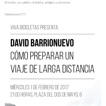
El resto, ya sabéis, charleta, amigos y cervezas
Vamooooo!!!!!