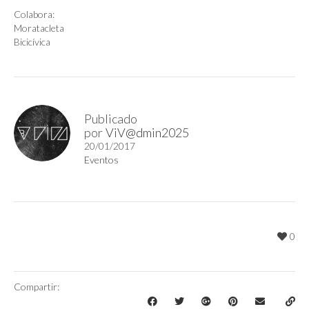
Colabora:
Moratacleta
Bicicívica
Publicado
por
ViV@dmin2025
20/01/2017
Eventos
0
Compartir: