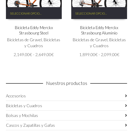
Este
Este
SELECCIONAR OPCIONES
SELECCIONAR OPCIONES
producto
producto
tiene
tiene
Bicicleta Eddy Merckx
Bicicleta Eddy Merckx
múltiples
múltiples
Strasbourg Steel
Strasbourg Aluminio
variantes.
variantes.
Las
Bicicletas de Gravel
,
Bicicletas
Las
Bicicletas de Gravel
,
Bicicletas
opciones
y Cuadros
opciones
y Cuadros
se
se
Rango
Rango
2,149.00
€
-
2,649.00
€
1,899.00
€
-
2,099.00
€
pueden
pueden
de
de
elegir
elegir
precios:
precios:
en
en
desde
desde
la
la
2,149.00€
1,899.
página
página
Nuestros productos
hasta
hasta
de
de
2,649.00€
2,099.
producto
producto
Accesorios
Bicicletas y Cuadros
Bolsas y Mochilas
Cascos y Zapatillas y Gafas