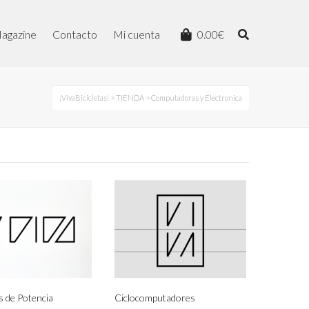
agazine
Contacto
Mi cuenta
0.00
€
¡VivaBicicletas!
>
TIENDA
> Computadoras y Electronica
 de Potencia
Ciclocomputadores