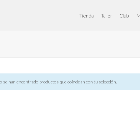
Tienda
Taller
Club
M
o se han encontrado productos que coincidan con tu selección.