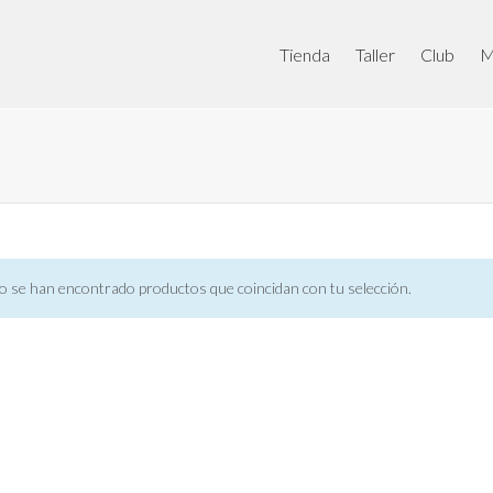
Tienda
Taller
Club
M
o se han encontrado productos que coincidan con tu selección.