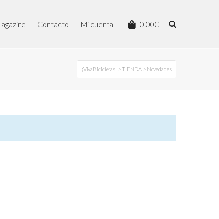
agazine
Contacto
Mi cuenta
0.00
€
¡VivaBicicletas!
>
TIENDA
> Novedades