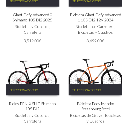
SELECCIONAR OPCIONES
SELECCIONAR OPCIONES
producto
producto
tiene
tiene
Giant Defy Advanced 0
Bicicleta Giant Defy Advanced
múltiples
múltiples
Shimano 105 Di2 2025
1 105 DI2 12V 2024
variantes.
variantes.
Las
Bicicletas y Cuadros
,
Las
Bicicletas de Carretera
,
opciones
Carretera
opciones
Bicicletas y Cuadros
se
se
3,519.00
€
3,499.00
€
pueden
pueden
elegir
elegir
en
en
la
la
página
página
de
de
producto
producto
Este
Este
SELECCIONAR OPCIONES
SELECCIONAR OPCIONES
producto
producto
tiene
tiene
Ridley FENIX SLIC Shimano
Bicicleta Eddy Merckx
múltiples
múltiples
105 Di2
Strasbourg Steel
variantes.
variantes.
Las
Bicicletas y Cuadros
,
Las
Bicicletas de Gravel
,
Bicicletas
opciones
Carretera
opciones
y Cuadros
se
se