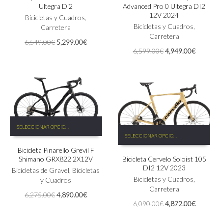
Ultegra Di2
Advanced Pro 0 Ultegra DI2
variantes.
variantes.
12V 2024
Las
Bicicletas y Cuadros
,
Las
Bicicletas y Cuadros
,
opciones
Carretera
opciones
Carretera
se
se
El
El
6,549.00
€
5,299.00
€
pueden
pueden
El
El
6,599.00
€
4,949.00
€
precio
precio
elegir
elegir
precio
precio
original
actual
en
en
original
actual
era:
es:
la
la
era:
es:
6,549.00€.
5,299.00€.
página
página
6,599.00€.
4,949.0
de
de
producto
producto
Este
SELECCIONAR OPCIONES
Este
producto
SELECCIONAR OPCIONES
producto
tiene
tiene
Bicicleta Pinarello Grevil F
múltiples
Shimano GRX822 2X12V
Bicicleta Cervelo Soloist 105
múltiples
variantes.
DI2 12V 2023
variantes.
Las
Bicicletas de Gravel
,
Bicicletas
Las
Bicicletas y Cuadros
,
opciones
y Cuadros
opciones
Carretera
se
El
El
6,275.00
€
4,890.00
€
se
pueden
El
El
6,090.00
€
4,872.00
€
precio
precio
pueden
elegir
precio
precio
original
actual
elegir
en