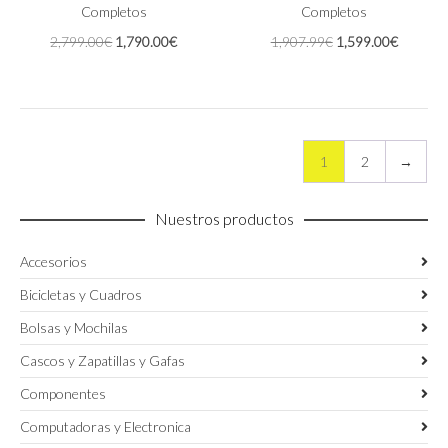
Completos
opciones
Completos
se
El
El
El
El
2,799.00
€
1,790.00
€
1,907.99
€
1,599.00
€
pueden
precio
precio
precio
precio
elegir
original
actual
original
actual
en
era:
es:
era:
es:
la
2,799.00€.
1,790.00€.
1,907.99€.
1,599.0
página
de
1
2
→
producto
Nuestros productos
Accesorios
Bicicletas y Cuadros
Bolsas y Mochilas
Cascos y Zapatillas y Gafas
Componentes
Computadoras y Electronica