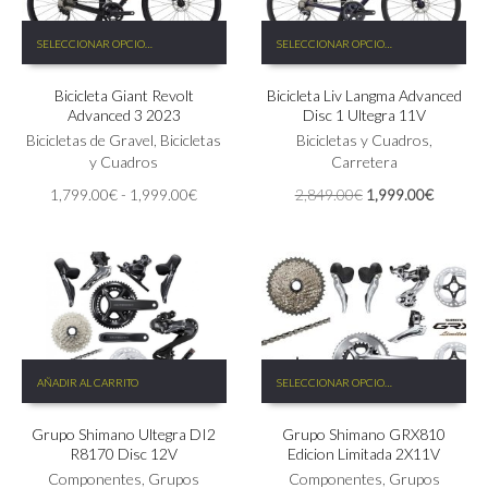
Este
Este
SELECCIONAR OPCIONES
SELECCIONAR OPCIONES
producto
producto
tiene
tiene
Bicicleta Giant Revolt
Bicicleta Liv Langma Advanced
múltiples
múltiples
Advanced 3 2023
Disc 1 Ultegra 11V
variantes.
variantes.
Las
Bicicletas de Gravel
,
Bicicletas
Las
Bicicletas y Cuadros
,
opciones
y Cuadros
opciones
Carretera
se
se
Rango
El
El
1,799.00
€
-
1,999.00
€
2,849.00
€
1,999.00
€
pueden
pueden
de
precio
precio
elegir
elegir
precios:
original
actual
en
en
desde
era:
es:
la
la
1,799.00€
2,849.00€.
1,999.0
página
página
hasta
de
de
1,999.00€
producto
producto
Este
AÑADIR AL CARRITO
SELECCIONAR OPCIONES
producto
tiene
Grupo Shimano Ultegra DI2
Grupo Shimano GRX810
múltiples
R8170 Disc 12V
Edicion Limitada 2X11V
variantes.
Componentes
,
Grupos
Las
Componentes
,
Grupos