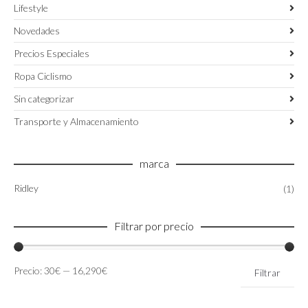
Lifestyle
Novedades
Precios Especiales
Ropa Ciclismo
Sin categorizar
Transporte y Almacenamiento
marca
Ridley
(1)
Filtrar por precio
Precio
Precio
Precio:
30€
—
16,290€
Filtrar
mínimo
máximo