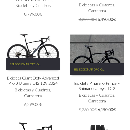
Las
Bicicletas y Cuadros
,
Bicicletas y Cuadros
opciones
Carretera
8,799.00
€
se
El
El
8,250.00
€
6,490.00
€
pueden
precio
precio
elegir
original
actual
en
era:
es:
la
8,250.00€.
6,490.0
página
de
producto
Este
SELECCIONAR OPCIONES
Este
producto
SELECCIONAR OPCIONES
producto
tiene
tiene
Bicicleta Giant Defy Advanced
múltiples
Pro 0 Ultegra DI2 12V 2024
Bicicleta Pinarello Prince F
múltiples
variantes.
Shimano Ultegra DI2
variantes.
Las
Bicicletas y Cuadros
,
Las
Bicicletas y Cuadros
,
opciones
Carretera
opciones
Carretera
se
6,299.00
€
se
pueden
El
El
8,260.00
€
6,190.00
€
pueden
elegir
precio
precio
elegir
en
original
actual
en
la
era:
es:
la