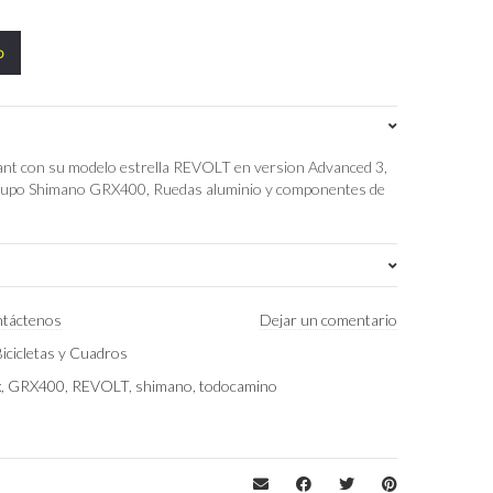
o
Giant con su modelo estrella REVOLT en version Advanced 3,
 Grupo Shimano GRX400, Ruedas aluminio y componentes de
S
,
ML
,
XS
táctenos
Dejar un comentario
Bicicletas y Cuadros
Carbon
x
,
GRX400
,
REVOLT
,
shimano
,
todocamino