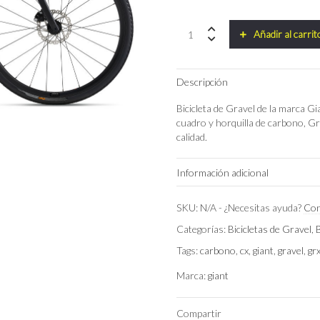
Bicicleta
Añadir al carrit
Giant
Revolt
Advanced
Descripción
3
2023
Bicicleta de Gravel de la marca 
quantity
cuadro y horquilla de carbono,
calidad.
Información adicional
Talla
SKU:
N/A
-
¿Necesitas ayuda?
Con
Categorías:
Bicicletas de Gravel
,
Color
Tags:
carbono
,
cx
,
giant
,
gravel
,
gr
Marca:
giant
Compartir