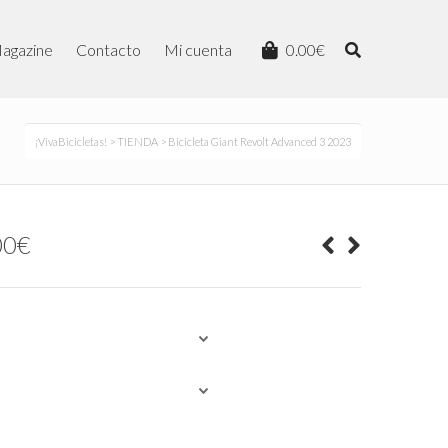
agazine
Contacto
Mi cuenta
0.00
€
¡VivaBicicletas!
>
TIENDA
> Bicicleta Giant Revolt Advanced 3 2023
Rango
00
€
de
precios:
desde
1,799.00€
hasta
1,999.00€