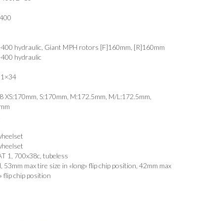
X400
400 hydraulic, Giant MPH rotors [F]160mm, [R]160mm
400 hydraulic
11×34
8 XS:170mm, S:170mm, M:172.5mm, M/L:172.5mm,
5mm
t
wheelset
wheelset
T 1, 700x38c, tubeless
, 53mm max tire size in «long» flip chip position, 42mm max
» flip chip position