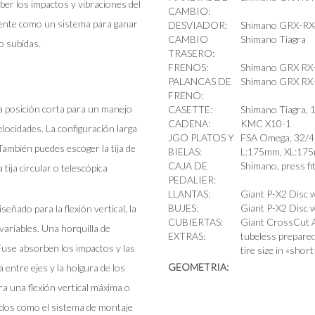
ber los impactos y vibraciones del
CAMBIO:
amente como un sistema para ganar
DESVIADOR:
Shimano GRX-R
CAMBIO
Shimano Tiagra
 o subidas.
TRASERO:
FRENOS:
Shimano GRX RX-
PALANCAS DE
Shimano GRX RX-
FRENO:
n la posición corta para un manejo
CASETTE:
Shimano Tiagra, 
CADENA:
KMC X10-1
velocidades. La configuración larga
JGO PLATOS Y
FSA Omega, 32/4
ambién puedes escoger la tija de
BIELAS:
L:175mm, XL:17
CAJA DE
Shimano, press fi
 tija circular o telescópica
PEDALIER:
LLANTAS:
Giant P-X2 Disc 
BUJES:
Giant P-X2 Disc 
ñado para la flexión vertical, la
CUBIERTAS:
Giant CrossCut A
variables. Una horquilla de
EXTRAS:
tubeless prepared
D-Fuse absorben los impactos y las
tire size in «short
GEOMETRIA:
ia entre ejes y la holgura de los
ara una flexión vertical máxima o
uidos como el sistema de montaje