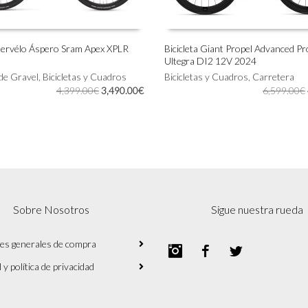
 Cervélo Áspero Sram Apex XPLR
Bicicleta Giant Propel Advanced Pr
Ultegra DI2 12V 2024
Este
IONAR OPCIONES
SELECCIONAR OPCIONES
 de Gravel
,
Bicicletas y Cuadros
producto
Bicicletas y Cuadros
,
Carretera
El
El
4,399.00
€
3,490.00
€
tiene
6,599.00
€
precio
precio
múltiples
original
actual
variantes.
era:
es:
Las
4,399.00€.
3,490.00€.
opciones
se
pueden
elegir
en
Sobre Nosotros
Sigue nuestra rueda
la
página
de
es generales de compra
Instagram
Facebook
Twitter
producto
 y política de privacidad