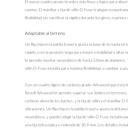
El nuevo cuadro posee tirantes más finos y bajos para absor
camino. El manillar y tija de sillín D-Fuse trabajan conjunt
flexibilidad sin sacrificar la rigidez durante los giros, esprines
Adaptable al terreno
Un flip chip en la patilla trasera ajusta la base de la rueda e
rápido, o en la posición larga para mayor estabilidad a altas 
te permite montar neumáticos de hasta 53mm de diámetro. T
sillín D-Fuse incluida para máxima flexibilidad, o cambiar a una
Con un cuadro ligero de carbono grado-Advanced que está dise
Revolt Advanced te permite superar sus límites en terrenos 
carbono absorbe los baches, y la tija de sillín y el manillar 
vibraciones. Un flip chip en la patilla trasera ajusta la distanc
neumáticos, y puedes elegir la tija de sillín D-Fuse incluida p
una tija telescópica o redonda de 30,9 mm. Los detalles incl