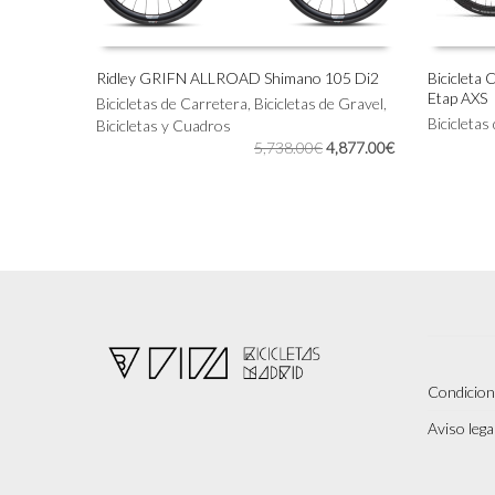
Ridley GRIFN ALLROAD Shimano 105 Di2
Bicicleta
Etap AXS
Este
Este
Bicicletas de Carretera
,
Bicicletas de Gravel
,
SELECCIONAR OPCIONES
SELECC
producto
producto
Bicicletas
Bicicletas y Cuadros
tiene
tiene
El
El
5,738.00
€
4,877.00
€
múltiples
múltiples
precio
precio
variantes.
variantes.
original
actual
Las
Las
era:
es:
opciones
opciones
5,738.00€.
4,877.00€.
se
se
pueden
pueden
elegir
elegir
en
en
la
la
página
página
de
de
Condicion
producto
producto
Aviso legal