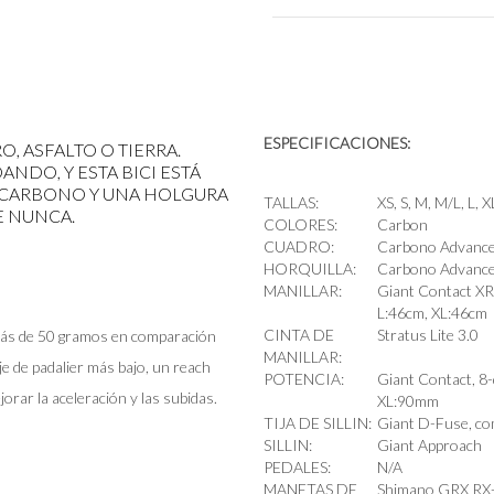
ESPECIFICACIONES:
, ASFALTO O TIERRA.
NDO, Y ESTA BICI ESTÁ
 CARBONO Y UNA HOLGURA
TALLAS:
XS, S, M, M/L, L, X
E NUNCA.
COLORES:
Carbon
CUADRO:
Carbono Advanced,
HORQUILLA:
Carbono Advanced
MANILLAR:
Giant Contact XR
L:46cm, XL:46cm
CINTA DE
Stratus Lite 3.0
más de 50 gramos en comparación
MANILLAR:
je de padalier más bajo, un reach
POTENCIA:
Giant Contact, 
rar la aceleración y las subidas.
XL:90mm
TIJA DE SILLIN:
Giant D-Fuse, co
SILLIN:
Giant Approach
PEDALES:
N/A
MANETAS DE
Shimano GRX RX