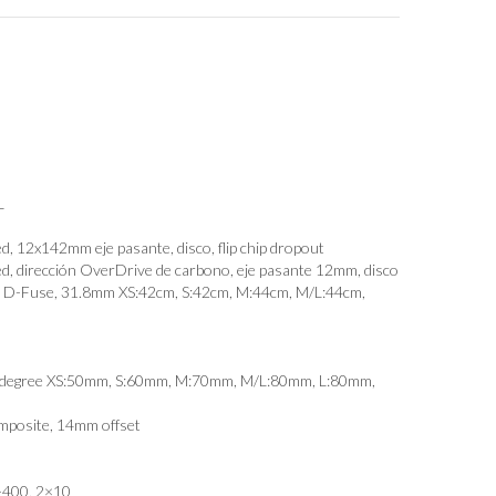
L
 12x142mm eje pasante, disco, flip chip dropout
, dirección OverDrive de carbono, eje pasante 12mm, disco
 D-Fuse, 31.8mm XS:42cm, S:42cm, M:44cm, M/L:44cm,
8-degree XS:50mm, S:60mm, M:70mm, M/L:80mm, L:80mm,
mposite, 14mm offset
-400, 2×10