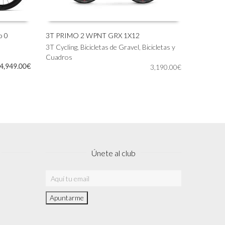
o 0
3T PRIMO 2 WPNT GRX 1X12
Este
3T Cycling
,
Bicicletas de Gravel
,
Bicicletas y
SELECCIONAR OPCIONES
producto
Cuadros
El
El
4,949.00
€
tiene
3,190.00
€
precio
precio
múltiples
original
actual
variantes.
era:
es:
Las
6,599.00€.
4,949.00€.
opciones
se
pueden
elegir
en
Únete al club
la
página
de
producto