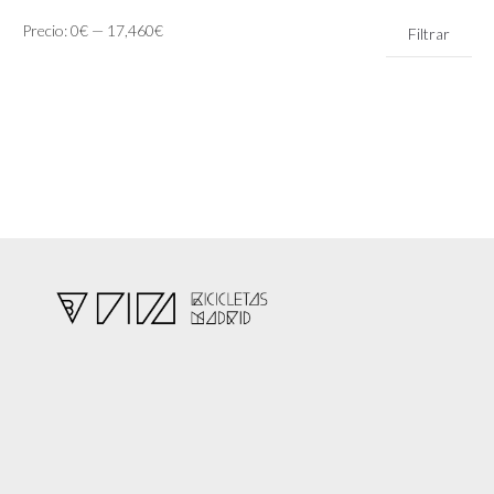
Precio
Precio
Precio:
0€
—
17,460€
Filtrar
mínimo
máximo