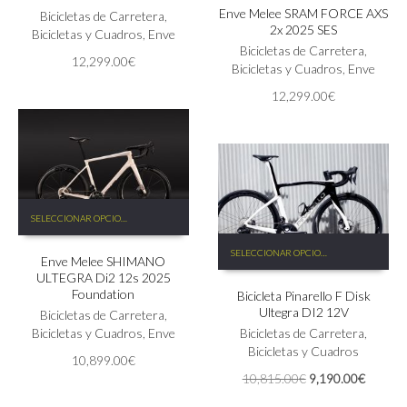
Enve Melee SRAM FORCE AXS
múltiples
Las
Bicicletas de Carretera
,
2x 2025 SES
variantes.
opciones
Bicicletas y Cuadros
,
Enve
Las
Bicicletas de Carretera
,
se
12,299.00
€
opciones
Bicicletas y Cuadros
,
Enve
pueden
se
elegir
12,299.00
€
pueden
en
elegir
la
en
página
la
de
página
producto
de
Este
producto
SELECCIONAR OPCIONES
producto
Este
tiene
SELECCIONAR OPCIONES
producto
Enve Melee SHIMANO
múltiples
ULTEGRA Di2 12s 2025
tiene
variantes.
Foundation
Bicicleta Pinarello F Disk
múltiples
Las
Ultegra DI2 12V
Bicicletas de Carretera
,
variantes.
opciones
Bicicletas y Cuadros
,
Enve
Las
Bicicletas de Carretera
,
se
opciones
Bicicletas y Cuadros
pueden
10,899.00
€
se
elegir
El
El
10,815.00
€
9,190.00
€
pueden
en
precio
precio
elegir
la