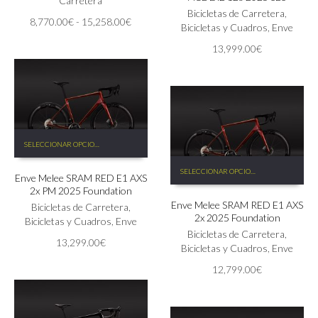
Carretera
opciones
Las
Bicicletas de Carretera
,
Rango
8,770.00
€
-
15,258.00
€
se
opciones
Bicicletas y Cuadros
,
Enve
de
pueden
se
13,999.00
€
precios:
elegir
pueden
desde
en
elegir
8,770.00€
la
en
hasta
página
la
15,258.00€
de
página
producto
de
Este
producto
SELECCIONAR OPCIONES
producto
Este
tiene
SELECCIONAR OPCIONES
producto
Enve Melee SRAM RED E1 AXS
múltiples
2x PM 2025 Foundation
tiene
variantes.
Enve Melee SRAM RED E1 AXS
múltiples
Las
Bicicletas de Carretera
,
2x 2025 Foundation
variantes.
opciones
Bicicletas y Cuadros
,
Enve
Las
Bicicletas de Carretera
,
se
13,299.00
€
opciones
Bicicletas y Cuadros
,
Enve
pueden
se
elegir
12,799.00
€
pueden
en
elegir
la
en
página