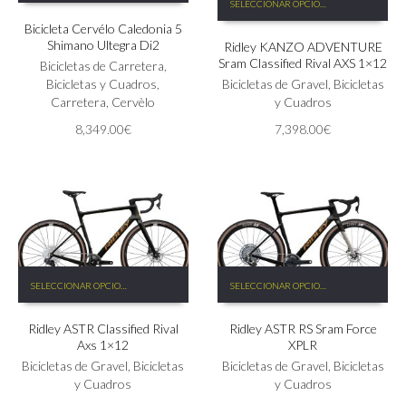
SELECCIONAR OPCIONES
tiene
producto
Bicicleta Cervélo Caledonia 5
múltiples
tiene
Shimano Ultegra Di2
Ridley KANZO ADVENTURE
variantes.
múltiples
Sram Classified Rival AXS 1×12
Las
Bicicletas de Carretera
,
variantes.
opciones
Bicicletas y Cuadros
,
Las
Bicicletas de Gravel
,
Bicicletas
se
Carretera
,
Cervèlo
opciones
y Cuadros
pueden
se
8,349.00
€
7,398.00
€
elegir
pueden
en
elegir
la
en
página
la
de
página
producto
de
producto
Este
Este
SELECCIONAR OPCIONES
SELECCIONAR OPCIONES
producto
producto
tiene
tiene
Ridley ASTR Classified Rival
Ridley ASTR RS Sram Force
múltiples
múltiples
Axs 1×12
XPLR
variantes.
variantes.
Las
Bicicletas de Gravel
,
Bicicletas
Las
Bicicletas de Gravel
,
Bicicletas
opciones
y Cuadros
opciones
y Cuadros
se
se