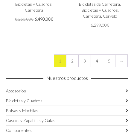
Las
Bicicletas y Cuadros
,
Las
Bicicletas de Carretera
,
opciones
Carretera
opciones
Bicicletas y Cuadros
,
se
se
Carretera
,
Cervèlo
El
El
8,250.00
€
6,490.00
€
pueden
pueden
precio
precio
6,299.00
€
elegir
elegir
original
actual
en
en
era:
es:
la
la
8,250.00€.
6,490.00€.
página
página
de
de
producto
producto
1
2
3
4
5
→
Nuestros productos
Accesorios
Bicicletas y Cuadros
Bolsas y Mochilas
Cascos y Zapatillas y Gafas
Componentes