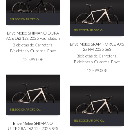
la
de
página
producto
de
Este
producto
SELECCIONAR OPCIONES
producto
Este
tiene
SELECCIONAR OPCIONES
producto
Enve Melee SHIMANO DURA
múltiples
ACE Di2 12s 2025 Foundation
tiene
variantes.
Enve Melee SRAM FORCE AXS
múltiples
Las
Bicicletas de Carretera
,
2x PM 2025 SES
variantes.
opciones
Bicicletas y Cuadros
,
Enve
Las
Bicicletas de Carretera
,
se
12,599.00
€
opciones
Bicicletas y Cuadros
,
Enve
pueden
se
elegir
12,599.00
€
pueden
en
elegir
la
en
página
la
de
página
producto
de
Este
producto
SELECCIONAR OPCIONES
producto
Este
tiene
SELECCIONAR OPCIONES
producto
Enve Melee SHIMANO
múltiples
ULTEGRA Di2 12s 2025 SES
tiene
variantes.