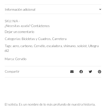
Información adicional
51 cm
,
54 cm
Talla
SKU:
N/A
-
¿Necesitas ayuda?
Contáctenos
Dorado
,
Gold Dust
Color
Dejar un comentario
Categorías:
Bicicletas y Cuadros
,
Carretera
Tags:
aero
,
carbono
,
Cervélo
,
escaladora
,
shimano
,
soloist
,
Ultegra
di2
Marca:
Cervélo
Compartir
El solista. Es un nombre de lo más profundo de nuestra historia,