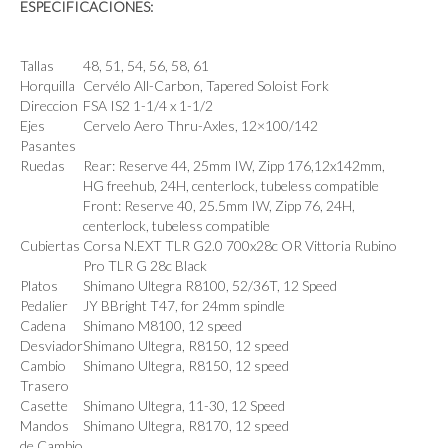
ESPECIFICACIONES:
Tallas
48, 51, 54, 56, 58, 61
Horquilla
Cervélo All-Carbon, Tapered Soloist Fork
Direccion
FSA IS2 1-1/4 x 1-1/2
Ejes
Cervelo Aero Thru-Axles, 12×100/142
Pasantes
Ruedas
Rear: Reserve 44, 25mm IW, Zipp 176,12x142mm,
HG freehub, 24H, centerlock, tubeless compatible
Front: Reserve 40, 25.5mm IW, Zipp 76, 24H,
centerlock, tubeless compatible
Cubiertas
Corsa N.EXT TLR G2.0 700x28c OR Vittoria Rubino
Pro TLR G 28c Black
Platos
Shimano Ultegra R8100, 52/36T, 12 Speed
Pedalier
JY BBright T47, for 24mm spindle
Cadena
Shimano M8100, 12 speed
Desviador
Shimano Ultegra, R8150, 12 speed
Cambio
Shimano Ultegra, R8150, 12 speed
Trasero
Casette
Shimano Ultegra, 11-30, 12 Speed
Mandos
Shimano Ultegra, R8170, 12 speed
de Cambio