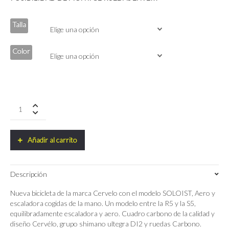
Talla
Color
Bicicleta
Cervelo
Soloist
Ultegra
Añadir al carrito
DI2
12V
2023
Descripción
quantity
Nueva bicicleta de la marca Cervelo con el modelo SOLOIST, Aero y
escaladora cogidas de la mano. Un modelo entre la R5 y la S5,
equilibradamente escaladora y aero. Cuadro carbono de la calidad y
diseño Cervélo, grupo shimano ultegra DI2 y ruedas Carbono.