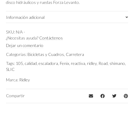
disco hidráulicos y ruedas Forza Levanto.
Información adicional
Negro/Rojo
Color
SKU:
N/A
-
¿Necesitas ayuda?
Contáctenos
Medium
Talla
Dejar un comentario
Categorías:
Bicicletas y Cuadros
,
Carretera
Tags:
105
,
calidad
,
escaladora
,
Fenix
,
reactiva
,
ridley
,
Road
,
shimano
,
SLIC
Marca:
Ridley
Compartir