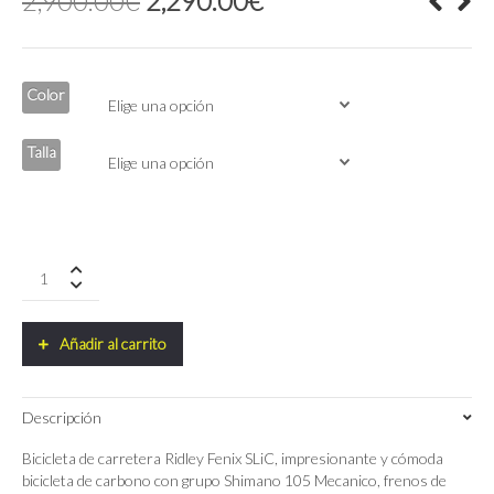
2,900.00
€
2,290.00
€
precio
precio
original
actual
era:
es:
2,900.00€.
2,290.00€.
Color
Talla
Ridley
FENIX
SLIC
Shimano
Añadir al carrito
105
12V
Mecanico
Descripción
quantity
Bicicleta de carretera Ridley Fenix SLiC, impresionante y cómoda
bicicleta de carbono con grupo Shimano 105 Mecanico, frenos de