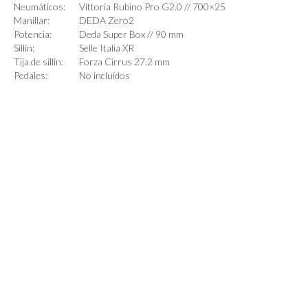
Neumáticos:
Vittoria Rubino Pro G2.0 // 700×25
Manillar:
DEDA Zero2
Potencia:
Deda Super Box // 90 mm
Sillín:
Selle Italia XR
Tija de sillín:
Forza Cirrus 27.2 mm
Pedales:
No incluídos