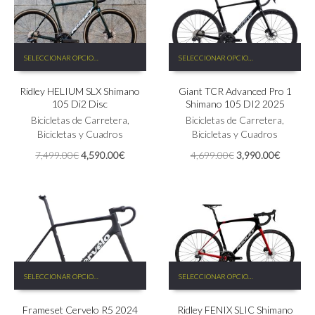
hasta
de
de
4,990.00€
producto
producto
Este
Este
SELECCIONAR OPCIONES
SELECCIONAR OPCIONES
producto
producto
tiene
tiene
Ridley HELIUM SLX Shimano
Giant TCR Advanced Pro 1
múltiples
múltiples
105 Di2 Disc
Shimano 105 DI2 2025
variantes.
variantes.
Las
Bicicletas de Carretera
,
Las
Bicicletas de Carretera
,
opciones
Bicicletas y Cuadros
opciones
Bicicletas y Cuadros
se
se
El
El
El
El
7,499.00
€
4,590.00
€
4,699.00
€
3,990.00
€
pueden
pueden
precio
precio
precio
precio
elegir
elegir
original
actual
original
actual
en
en
era:
es:
era:
es:
la
la
7,499.00€.
4,590.00€.
4,699.00€.
3,990.0
página
página
de
de
producto
producto
Este
Este
SELECCIONAR OPCIONES
SELECCIONAR OPCIONES
producto
producto
tiene
tiene
Frameset Cervelo R5 2024
Ridley FENIX SLIC Shimano
múltiples
múltiples