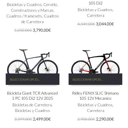
105 Di2
variantes.
variantes.
Bicicletas y Cuadros
,
Cervèlo
,
Las
Las
Bicicletas y Cuadros
,
Constructores y Marcas
,
opciones
opciones
Carretera
Cuadros / framesets
,
Cuadros
se
se
de Carretera
El
El
4,349.00
€
3,044.00
€
pueden
pueden
precio
precio
El
El
5,250.00
€
3,790.00
€
elegir
elegir
original
actual
precio
precio
en
en
era:
es:
original
actual
la
la
4,349.00€.
3,044.0
era:
es:
página
página
5,250.00€.
3,790.00€.
de
de
producto
producto
Este
Este
SELECCIONAR OPCIONES
SELECCIONAR OPCIONES
producto
producto
tiene
tiene
Bicicleta Giant TCR Advanced
Ridley FENIX SLIC Shimano
múltiples
múltiples
1 PC 105 Di2 12V 2025
105 12V Mecanico
variantes.
variantes.
Las
Bicicletas de Carretera
,
Las
Bicicletas y Cuadros
,
opciones
Bicicletas y Cuadros
opciones
Carretera
se
se
El
El
El
El
3,399.00
€
2,499.00
€
2,900.00
€
2,290.00
€
pueden
pueden
precio
precio
precio
precio
elegir
elegir