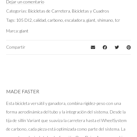
Carbon
Color
Dejar un comentario
Categorías:
Bicicletas de Carretera
,
Bicicletas y Cuadros
Tags:
105 DI2
,
calidad
,
carbono
,
escaladora
,
giant
,
shimano
,
tcr
Marca:
giant
Compartir
MADE FASTER
Esta bicicleta versátil y ganadora, combina rigidez-peso con una
forma aerodinámica del tubo y la integración del sistema. Desde la
tija de sillín Variant que suaviza la carretera hasta el WheelSystem
de carbono, cada pieza está optimizada como parte del sistema. La