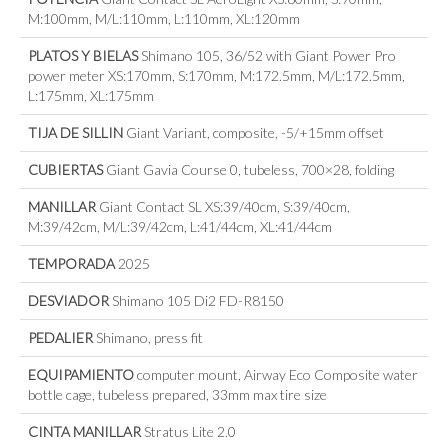
M:100mm, M/L:110mm, L:110mm, XL:120mm
PLATOS Y BIELAS
Shimano 105, 36/52 with Giant Power Pro
power meter XS:170mm, S:170mm, M:172.5mm, M/L:172.5mm,
L:175mm, XL:175mm
TIJA DE SILLIN
Giant Variant, composite, -5/+15mm offset
CUBIERTAS
Giant Gavia Course 0, tubeless, 700×28, folding
MANILLAR
Giant Contact SL XS:39/40cm, S:39/40cm,
M:39/42cm, M/L:39/42cm, L:41/44cm, XL:41/44cm
TEMPORADA
2025
DESVIADOR
Shimano 105 Di2 FD-R8150
PEDALIER
Shimano, press fit
EQUIPAMIENTO
computer mount, Airway Eco Composite water
bottle cage, tubeless prepared, 33mm max tire size
CINTA MANILLAR
Stratus Lite 2.0