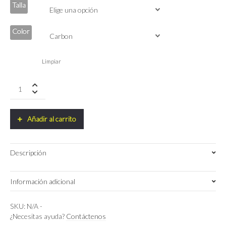
Talla
Color
Limpiar
Giant
TCR
Advanced
Pro
Añadir al carrito
1
Shimano
105
Descripción
DI2
2025
quantity
Información adicional
S
,
M
Talla
SKU:
N/A
-
¿Necesitas ayuda?
Contáctenos