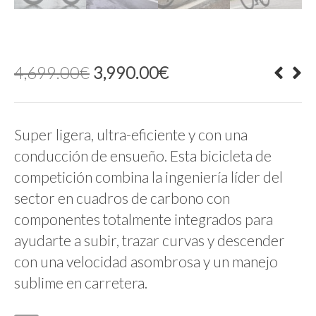
El
El
4,699.00
€
3,990.00
€
precio
precio
original
actual
era:
es:
4,699.00€.
3,990.00€.
Super ligera, ultra-eficiente y con una
conducción de ensueño. Esta bicicleta de
competición combina la ingeniería líder del
sector en cuadros de carbono con
componentes totalmente integrados para
ayudarte a subir, trazar curvas y descender
con una velocidad asombrosa y un manejo
sublime en carretera.