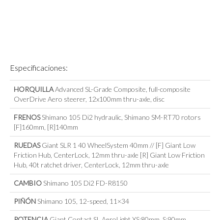
Especificaciones:
HORQUILLA
Advanced SL-Grade Composite, full-composite
OverDrive Aero steerer, 12x100mm thru-axle, disc
FRENOS
Shimano 105 Di2 hydraulic, Shimano SM-RT70 rotors
[F]160mm, [R]140mm
RUEDAS
Giant SLR 1 40 WheelSystem 40mm // [F] Giant Low
Friction Hub, CenterLock, 12mm thru-axle [R] Giant Low Friction
Hub, 40t ratchet driver, CenterLock, 12mm thru-axle
CAMBIO
Shimano 105 Di2 FD-R8150
PIÑÓN
Shimano 105, 12-speed, 11×34
POTENCIA
Giant Contact SL AeroLight XS:80mm, S:90mm,