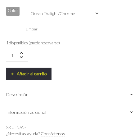
Color
Limpiar
1 disponibles (puede reservarse)
Giant
Defy
Advanced
0
Añadir al carrito
Shimano
105
Di2
Descripción
2025
quantity
Información adicional
M
Talla
SKU:
N/A
-
¿Necesitas ayuda?
Contáctenos