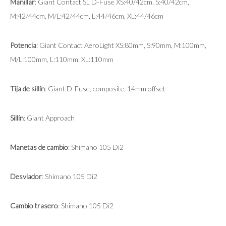
Manillar
: Giant Contact SL D-Fuse XS:40/42cm, S:40/42cm,
M:42/44cm, M/L:42/44cm, L:44/46cm, XL:44/46cm
Potencia
: Giant Contact AeroLight XS:80mm, S:90mm, M:100mm,
M/L:100mm, L:110mm, XL:110mm
Tija de sillín
: Giant D-Fuse, composite, 14mm offset
Sillín
: Giant Approach
Manetas de cambio
: Shimano 105 Di2
Desviador
: Shimano 105 Di2
Cambio trasero
: Shimano 105 Di2