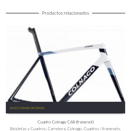
Productos relacionados
Este
SELECCIONAR OPCIONES
producto
tiene
Cuadro Colnago C68 (frameset)
múltiples
variantes.
Bicicletas y Cuadros
,
Carretera
,
Colnago
,
Cuadros / framesets
,