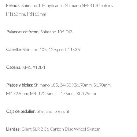
Frenos
: Shimano 105 hydraulic, Shimano SM-RT70 rotors
[F]160mm, [R]160mm
Palancas de freno
: Shimano 105 Di2
Casette
: Shimano 105, 12-speed, 11×36
Cadena
: KMC X12L-1
Platos y bielas
: Shimano 105, 34/50 XS:170mm, S:170mm,
M:172.5mm, M/L:172.5mm, L:175mm, XL:175mm
Caja de pedalier
: Shimano, press fit
Llantas
: Giant SLR 2 36 Carbon Disc Wheel System