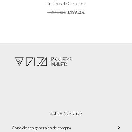
Las
Cuadros de Carretera
opciones
El
El
5,850.00
€
3,199.00
€
se
precio
precio
pueden
original
actual
elegir
era:
es:
en
5,850.00€.
3,199.00€.
la
página
de
producto
Sobre Nosotros
Condiciones generales de compra