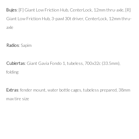
Bujes
: [F] Giant Low Friction Hub, CenterLock, 12mm thru-axle, [R]
Giant Low Friction Hub, 3-pawl 30t driver, CenterLock, 12mm thru-
axle
Radios
: Sapim
Cubiertas
: Giant Gavia Fondo 1, tubeless, 700x32c (33.5mm),
folding
Extras
: fender mount, water bottle cages, tubeless prepared, 38mm
max tire size