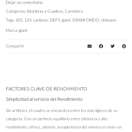
Ocean Twilight/Chrome
Color
Dejar un comentario
Categorías:
Bicicletas y Cuadros
,
Carretera
Tags:
105
,
12V
,
carbono
,
DEFY
,
giant
,
GRANFONDO
,
shimano
Marca:
giant
Compartir
FACTORES CLAVE DE RENDIMIENTO
Simplicidad al servicio del Rendimiento
Sin artificios, el cuadro se encuentra entre los más ligeros de su
categoría. Con un perfecto equilibrio entre eficiencia y alto
rendimiento, ofrece, además, la experiencia del «menos es más» en