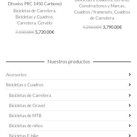
Dtswiss PRC 1450 Carbono)
Las
Las
Constructores y Marcas
,
Bicicletas de Carretera
,
opciones
opciones
Cuadros / framesets
,
Cuadros
Bicicletas y Cuadros
,
se
se
de Carretera
Carretera
,
Cervèlo
pueden
pueden
El
El
5,250.00
€
3,790.00
€
elegir
elegir
El
El
7,150.00
€
5,720.00
€
precio
precio
en
en
precio
precio
original
actual
la
la
original
actual
era:
es:
página
página
era:
es:
5,250.00€.
3,790.0
de
de
7,150.00€.
5,720.00€.
producto
producto
Nuestros productos
Accesorios
Bicicletas y Cuadros
Bicicletas de Carretera
Bicicletas de Gravel
Bicicletas de MTB
Bicicletas de niños
Bicicletas E-bike