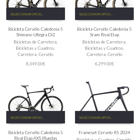
Este
Este
SELECCIONAR OPCIONES
SELECCIONAR OPCIONES
producto
producto
tiene
tiene
Bicicleta Cervélo Caledonia 5
Bicicleta Cervélo Caledonia 5
múltiples
múltiples
Shimano Ultegra Di2
Sram Rival Etap
variantes.
variantes.
Las
Bicicletas de Carretera
,
Las
Bicicletas de Carretera
,
opciones
Bicicletas y Cuadros
,
opciones
Bicicletas y Cuadros
,
se
Carretera
,
Cervèlo
se
Carretera
,
Cervèlo
pueden
pueden
8,349.00
€
6,299.00
€
elegir
elegir
en
en
la
la
página
página
de
de
producto
producto
Este
Este
SELECCIONAR OPCIONES
SELECCIONAR OPCIONES
producto
producto
tiene
tiene
Bicicleta Cervélo Caledonia 5
Frameset Cervelo R5 2024
múltiples
múltiples
Rival Etap AXS (Ruedas
variantes.
variantes.
Bicicletas y Cuadros
,
Cervèlo
,