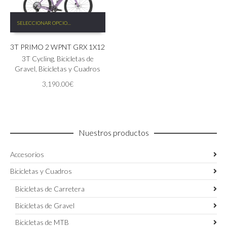
Este
SELECCIONAR OPCIONES
producto
tiene
3T PRIMO 2 WPNT GRX 1X12
múltiples
variantes.
3T Cycling
,
Bicicletas de
Las
Gravel
,
Bicicletas y Cuadros
opciones
3,190.00
€
se
pueden
elegir
en
la
Nuestros productos
página
de
Accesorios
producto
Bicicletas y Cuadros
Bicicletas de Carretera
Bicicletas de Gravel
Bicicletas de MTB