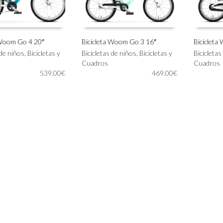
 Woom Go 4 20″
Bicicleta Woom Go 3 16″
Bicicleta
Este
Este
 de niños
,
Bicicletas y
Bicicletas de niños
,
Bicicletas y
Bicicletas
IONAR OPCIONES
SELECCIONAR OPCIONES
SELECC
producto
producto
Cuadros
Cuadros
tiene
tiene
539.00
€
469.00
€
múltiples
múltiples
variantes.
variantes.
Las
Las
opciones
opciones
se
se
pueden
pueden
elegir
elegir
en
en
la
la
página
página
de
de
producto
producto