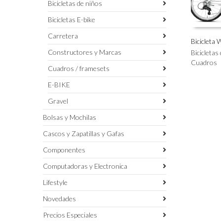
Bicicletas de niños
Bicicletas E-bike
Carretera
Bicicleta
Este
Constructores y Marcas
Bicicletas
SELECC
producto
Cuadros
Cuadros / framesets
tiene
múltiples
E-BIKE
variantes.
Gravel
Las
opciones
Bolsas y Mochilas
se
pueden
Cascos y Zapatillas y Gafas
elegir
Componentes
en
la
Computadoras y Electronica
página
de
Lifestyle
producto
Novedades
Precios Especiales