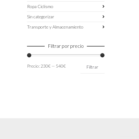
Ropa Ciclismo
Sin categorizar
Transporte y Almacenamiento
Filtrar por precio
Precio
Precio
Precio:
230€
—
540€
Filtrar
mínimo
máximo