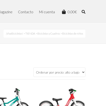
agazine
Contacto
Mi cuenta
0.00
€
¡VivaBicicletas!
>
TIENDA
>
Bicicletas y Cuadros
> Bicicletas de niños