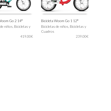
 Woom Go 2 14″
Bicicleta Woom Go 1 12″
Este
 de niños
,
Bicicletas y
Bicicletas de niños
,
Bicicletas y
IONAR OPCIONES
SELECCIONAR OPCIONES
producto
Cuadros
tiene
419.00
€
239.00
€
múltiples
variantes.
Las
opciones
se
pueden
elegir
en
la
página
de
producto