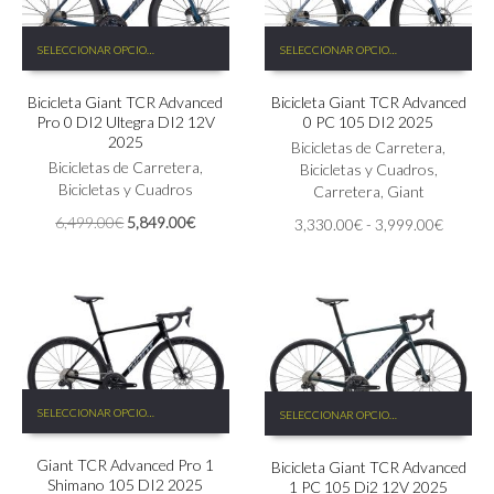
Este
Este
SELECCIONAR OPCIONES
SELECCIONAR OPCIONES
producto
producto
tiene
tiene
Bicicleta Giant TCR Advanced
Bicicleta Giant TCR Advanced
múltiples
múltiples
Pro 0 DI2 Ultegra DI2 12V
0 PC 105 DI2 2025
variantes.
variantes.
2025
Las
Las
Bicicletas de Carretera
,
Bicicletas de Carretera
,
opciones
opciones
Bicicletas y Cuadros
,
Bicicletas y Cuadros
se
se
Carretera
,
Giant
pueden
pueden
El
El
6,499.00
€
5,849.00
€
Rango
3,330.00
€
-
3,999.00
€
elegir
elegir
precio
precio
de
en
en
original
actual
precios:
la
la
era:
es:
desde
página
página
6,499.00€.
5,849.00€.
3,330.
de
de
hasta
producto
producto
3,999.
Este
Este
SELECCIONAR OPCIONES
SELECCIONAR OPCIONES
producto
producto
tiene
tiene
Giant TCR Advanced Pro 1
múltiples
Bicicleta Giant TCR Advanced
múltiples
Shimano 105 DI2 2025
1 PC 105 Di2 12V 2025
variantes.
variantes.