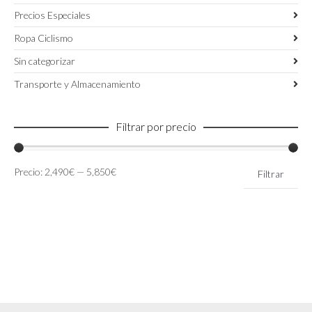
Precios Especiales
Ropa Ciclismo
Sin categorizar
Transporte y Almacenamiento
Filtrar por precio
Precio
Precio
Precio:
2,490€
—
5,850€
Filtrar
mínimo
máximo