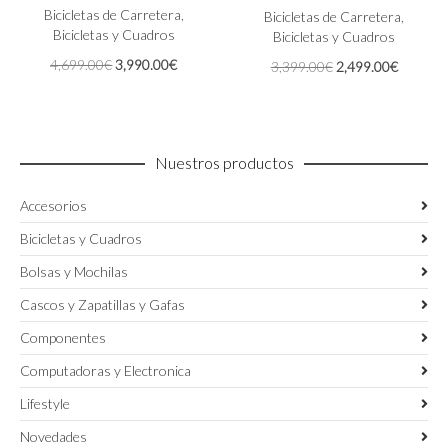
Las
Bicicletas de Carretera
,
Las
Bicicletas de Carretera
,
opciones
Bicicletas y Cuadros
opciones
Bicicletas y Cuadros
se
se
El
El
4,699.00
€
3,990.00
€
El
El
3,399.00
€
2,499.00
€
pueden
pueden
precio
precio
precio
precio
elegir
elegir
original
actual
original
actual
en
en
era:
es:
era:
es:
la
la
4,699.00€.
3,990.00€.
3,399.00€.
2,499.0
página
página
Nuestros productos
de
de
producto
producto
Accesorios
Bicicletas y Cuadros
Bolsas y Mochilas
Cascos y Zapatillas y Gafas
Componentes
Computadoras y Electronica
Lifestyle
Novedades