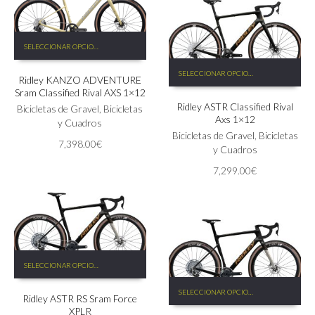
la
10,150.00€.
8,390.0
página
de
Este
producto
SELECCIONAR OPCIONES
producto
Este
tiene
SELECCIONAR OPCIONES
producto
Ridley KANZO ADVENTURE
múltiples
Sram Classified Rival AXS 1×12
tiene
variantes.
Ridley ASTR Classified Rival
múltiples
Las
Bicicletas de Gravel
,
Bicicletas
Axs 1×12
variantes.
opciones
y Cuadros
Las
Bicicletas de Gravel
,
Bicicletas
se
7,398.00
€
opciones
y Cuadros
pueden
se
elegir
7,299.00
€
pueden
en
elegir
la
en
página
la
de
página
producto
de
Este
producto
SELECCIONAR OPCIONES
producto
Este
tiene
SELECCIONAR OPCIONES
producto
Ridley ASTR RS Sram Force
múltiples
XPLR
tiene
variantes.