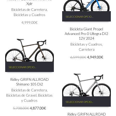
de
Xplr
variantes.
producto
Las
Bicicletas de Carretera
,
Este
opciones
Bicicletas y Cuadros
SELECCIONAR OPCIONES
producto
se
4,999.00
€
tiene
pueden
Bicicleta Giant Propel
múltiples
elegir
Advanced Pro 0 Ultegra DI2
variantes.
en
12V 2024
Las
la
Bicicletas y Cuadros
,
opciones
página
Carretera
se
de
pueden
producto
El
El
6,599.00
€
4,949.00
€
elegir
precio
precio
Este
en
original
actual
SELECCIONAR OPCIONES
producto
la
era:
es:
tiene
página
6,599.00€.
4,949.0
Ridley GRIFN ALLROAD
múltiples
de
Shimano 105 Di2
variantes.
producto
Las
Bicicletas de Carretera
,
opciones
Bicicletas de Gravel
,
Bicicletas
Este
se
y Cuadros
SELECCIONAR OPCIONES
producto
pueden
El
El
5,738.00
€
4,877.00
€
tiene
elegir
precio
precio
Ridley GRIFN ALLROAD
múltiples
en