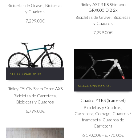
Ridley ASTR RS Shimano
múltiples
Las
Bicicletas de Gravel
,
Bicicletas
GRX800 Di2 2x
variantes.
opciones
y Cuadros
Las
Bicicletas de Gravel
,
Bicicletas
se
7,299.00
€
opciones
y Cuadros
pueden
se
elegir
7,299.00
€
pueden
en
elegir
la
en
página
la
de
página
producto
de
Este
producto
SELECCIONAR OPCIONES
producto
Este
tiene
SELECCIONAR OPCIONES
producto
Ridley FALCN Sram Force AXS
múltiples
tiene
variantes.
Bicicletas de Carretera
,
Cuadro Y1RS (frameset)
múltiples
Las
Bicicletas y Cuadros
variantes.
opciones
Bicicletas y Cuadros
,
6,799.00
€
Las
se
Carretera
,
Colnago
,
Cuadros /
opciones
pueden
framesets
,
Cuadros de
se
elegir
Carretera
pueden
en
Rango
6,170.00
€
-
6,770.00
€
elegir
la