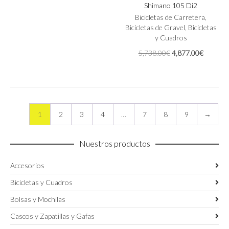
original
actual
Shimano 105 Di2
variantes.
la
era:
es:
Las
Bicicletas de Carretera
,
página
5,738.00€.
4,877.00€.
opciones
Bicicletas de Gravel
,
Bicicletas
de
se
y Cuadros
producto
pueden
El
El
5,738.00
€
4,877.00
€
elegir
precio
precio
en
original
actual
la
era:
es:
página
5,738.00€.
4,877.0
de
producto
1
2
3
4
…
7
8
9
→
Nuestros productos
Accesorios
Bicicletas y Cuadros
Bolsas y Mochilas
Cascos y Zapatillas y Gafas