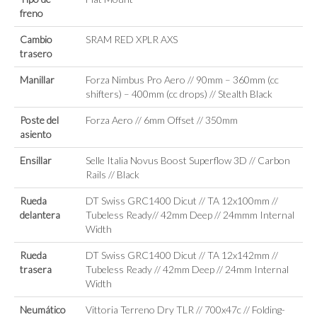
freno
Cambio
SRAM RED XPLR AXS
trasero
Manillar
Forza Nimbus Pro Aero // 90mm – 360mm (cc
shifters) – 400mm (cc drops) // Stealth Black
Poste del
Forza Aero // 6mm Offset // 350mm
asiento
Ensillar
Selle Italia Novus Boost Superflow 3D // Carbon
Rails // Black
Rueda
DT Swiss GRC1400 Dicut // TA 12x100mm //
delantera
Tubeless Ready// 42mm Deep // 24mmm Internal
Width
Rueda
DT Swiss GRC1400 Dicut // TA 12x142mm //
trasera
Tubeless Ready // 42mm Deep // 24mm Internal
Width
Neumático
Vittoria Terreno Dry TLR // 700x47c // Folding-