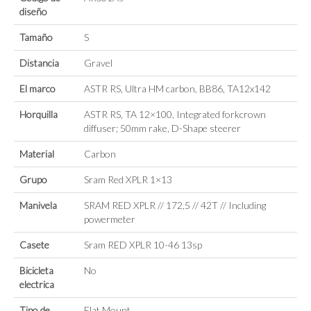
diseño
Tamaño
S
Distancia
Gravel
El marco
ASTR RS, Ultra HM carbon, BB86, TA12x142
Horquilla
ASTR RS, TA 12×100, Integrated forkcrown
diffuser; 50mm rake, D-Shape steerer
Material
Carbon
Grupo
Sram Red XPLR 1×13
Manivela
SRAM RED XPLR // 172,5 // 42T // Including
powermeter
Casete
Sram RED XPLR 10-46 13sp
Bicicleta
No
electrica
Tipo de
Flat Mount