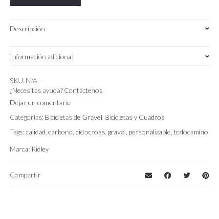
Force
XPLR
quantity
Descripción
Información adicional
S
,
M
,
XS
Talla
SKU:
N/A
-
¿Necesitas ayuda?
Contáctenos
Carbon Gris Brillante
,
Carbon Plata
Dejar un comentario
Color
Bronce
Categorías:
Bicicletas de Gravel
,
Bicicletas y Cuadros
Tags:
calidad
,
carbono
,
ciclocross
,
gravel
,
personalizable
,
todocamino
Sram Force XPLR
Montaje
Marca:
Ridley
Compartir