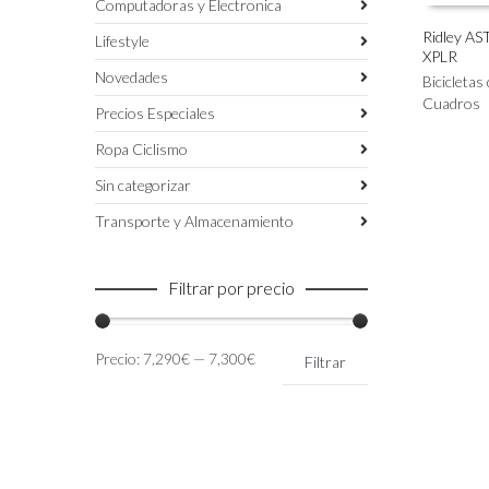
Computadoras y Electronica
Ridley AS
Lifestyle
XPLR
Este
SELECC
Novedades
producto
Bicicletas
tiene
Cuadros
Precios Especiales
múltiples
variantes.
Ropa Ciclismo
Las
Sin categorizar
opciones
se
Transporte y Almacenamiento
pueden
elegir
en
Filtrar por precio
la
página
de
Precio
Precio
Precio:
7,290€
—
7,300€
Filtrar
producto
mínimo
máximo