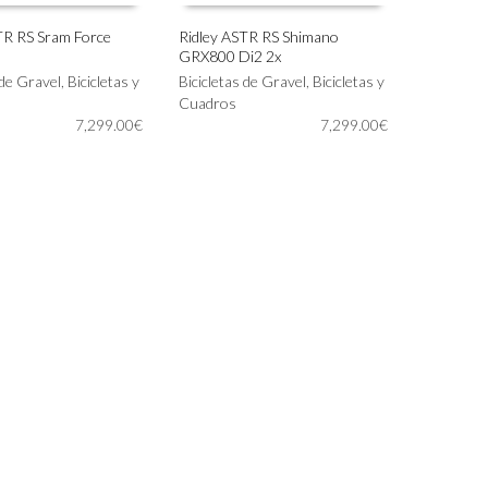
TR RS Sram Force
Ridley ASTR RS Shimano
GRX800 Di2 2x
Este
IONAR OPCIONES
SELECCIONAR OPCIONES
 de Gravel
,
Bicicletas y
producto
Bicicletas de Gravel
,
Bicicletas y
tiene
Cuadros
7,299.00
€
múltiples
7,299.00
€
variantes.
Las
opciones
se
pueden
elegir
en
la
página
de
producto