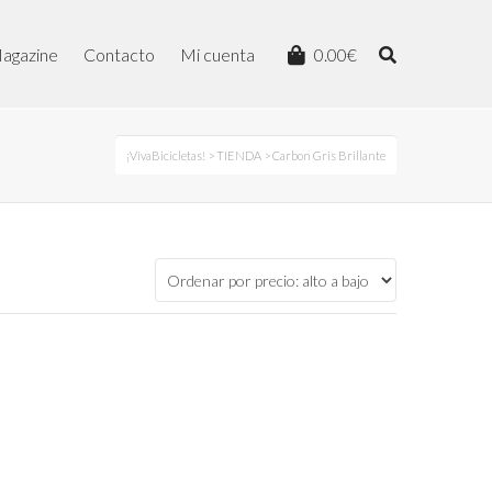
agazine
Contacto
Mi cuenta
0.00
€
¡VivaBicicletas!
>
TIENDA
> Carbon Gris Brillante