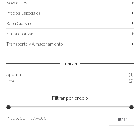
Novedades
Precios Especiales
Ropa Ciclismo
Sin categorizar
Transporte y Almacenamiento
marca
Apidura
(1)
Enve
(2)
Filtrar por precio
Precio
Precio
Precio:
0€
—
17,460€
Filtrar
mínimo
máximo