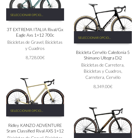
de
la
producto
Este
página
SELECCIONAR OPCIONES
producto
de
tiene
producto
3T EXTREMA ITALIA Rival/Gx
múltiples
Este
Eagle Axs 1×12 700c
variantes.
SELECCIONAR OPCIONES
producto
Las
Bicicletas de Gravel
,
Bicicletas
tiene
opciones
y Cuadros
Bicicleta Cervélo Caledonia 5
múltiples
se
8,728.00
€
Shimano Ultegra Di2
variantes.
pueden
Las
Bicicletas de Carretera
,
elegir
opciones
Bicicletas y Cuadros
,
en
se
Carretera
,
Cervèlo
la
pueden
página
8,349.00
€
elegir
de
en
producto
la
Este
página
SELECCIONAR OPCIONES
producto
de
tiene
producto
Ridley KANZO ADVENTURE
múltiples
Sram Classified Rival AXS 1×12
variantes.
Este
Las
Bicicletas de Gravel
,
Bicicletas