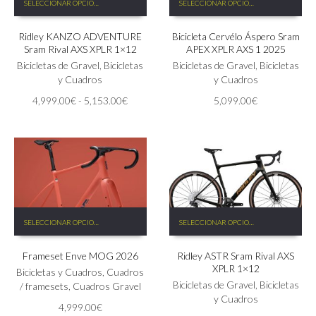
SELECCIONAR OPCIONES
SELECCIONAR OPCIONES
producto
producto
tiene
tiene
Ridley KANZO ADVENTURE
Bicicleta Cervélo Áspero Sram
múltiples
múltiples
Sram Rival AXS XPLR 1×12
APEX XPLR AXS 1 2025
variantes.
variantes.
Las
Bicicletas de Gravel
,
Bicicletas
Las
Bicicletas de Gravel
,
Bicicletas
opciones
y Cuadros
opciones
y Cuadros
se
se
Rango
4,999.00
€
-
5,153.00
€
5,099.00
€
pueden
pueden
de
elegir
elegir
precios:
en
en
desde
la
la
4,999.00€
página
página
hasta
de
de
5,153.00€
producto
producto
Este
Este
SELECCIONAR OPCIONES
SELECCIONAR OPCIONES
producto
producto
tiene
tiene
Frameset Enve MOG 2026
Ridley ASTR Sram Rival AXS
múltiples
múltiples
XPLR 1×12
variantes.
variantes.
Bicicletas y Cuadros
,
Cuadros
Las
Las
Bicicletas de Gravel
,
Bicicletas
/ framesets
,
Cuadros Gravel
opciones
opciones
y Cuadros
4,999.00
€
se
se