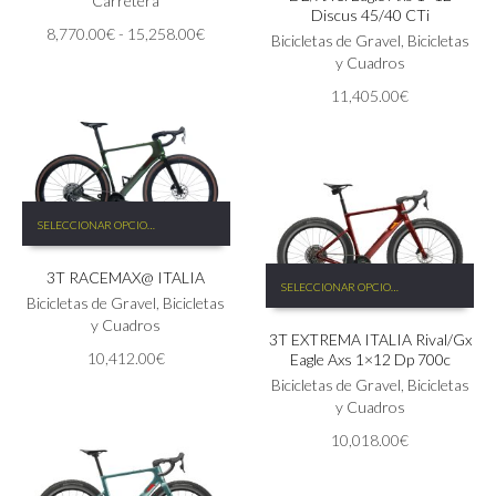
Carretera
Discus 45/40 CTi
opciones
Las
Rango
8,770.00
€
-
15,258.00
€
Bicicletas de Gravel
,
Bicicletas
se
opciones
de
y Cuadros
pueden
se
precios:
elegir
pueden
11,405.00
€
desde
en
elegir
8,770.00€
la
en
hasta
página
la
15,258.00€
de
página
producto
de
Este
producto
SELECCIONAR OPCIONES
producto
tiene
Este
3T RACEMAX@ ITALIA
múltiples
SELECCIONAR OPCIONES
producto
variantes.
Bicicletas de Gravel
,
Bicicletas
tiene
Las
y Cuadros
3T EXTREMA ITALIA Rival/Gx
múltiples
opciones
10,412.00
€
Eagle Axs 1×12 Dp 700c
variantes.
se
Las
Bicicletas de Gravel
,
Bicicletas
pueden
opciones
y Cuadros
elegir
se
en
10,018.00
€
pueden
la
elegir
página
en