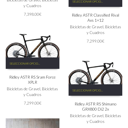
SELECCIONAR OPCIONES
producto
opciones
y Cuadros
tiene
se
7,398.00
€
Ridley ASTR Classified Rival
múltiples
pueden
Axs 1×12
variantes.
elegir
Las
Bicicletas de Gravel
,
Bicicletas
en
opciones
y Cuadros
la
se
página
7,299.00
€
pueden
de
elegir
producto
en
Este
la
SELECCIONAR OPCIONES
producto
página
tiene
de
Ridley ASTR RS Sram Force
múltiples
producto
XPLR
variantes.
Este
Las
Bicicletas de Gravel
,
Bicicletas
SELECCIONAR OPCIONES
producto
opciones
y Cuadros
tiene
se
7,299.00
€
Ridley ASTR RS Shimano
múltiples
pueden
GRX800 Di2 2x
variantes.
elegir
Las
Bicicletas de Gravel
,
Bicicletas
en
opciones
y Cuadros
la
se