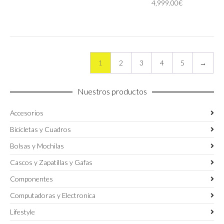
4,999.00
€
pueden
pueden
elegir
elegir
en
en
la
la
página
página
de
de
1
2
3
4
5
→
producto
producto
Nuestros productos
Accesorios
Bicicletas y Cuadros
Bolsas y Mochilas
Cascos y Zapatillas y Gafas
Componentes
Computadoras y Electronica
Lifestyle