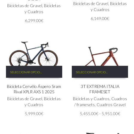
Las
Bicicletas de Gravel
,
Bicicletas
Las
Bicicletas de Gravel
,
Bicicletas
opciones
y Cuadros
opciones
y Cuadros
se
se
6,149.00
€
6,299.00
€
pueden
pueden
elegir
elegir
en
en
la
la
página
página
de
de
producto
producto
Este
Este
SELECCIONAR OPCIONES
SELECCIONAR OPCIONES
producto
producto
tiene
tiene
Bicicleta Cervélo Áspero Sram
3T EXTREMA ITALIA
múltiples
múltiples
Rival XPLR AXS 1 2025
FRAMESET
variantes.
variantes.
Las
Bicicletas de Gravel
,
Bicicletas
Las
Bicicletas y Cuadros
,
Cuadros
opciones
y Cuadros
opciones
/ framesets
,
Cuadros Gravel
se
se
Rango
5,999.00
€
5,455.00
€
-
5,951.00
€
pueden
pueden
de
elegir
elegir
precios:
en
en
desde