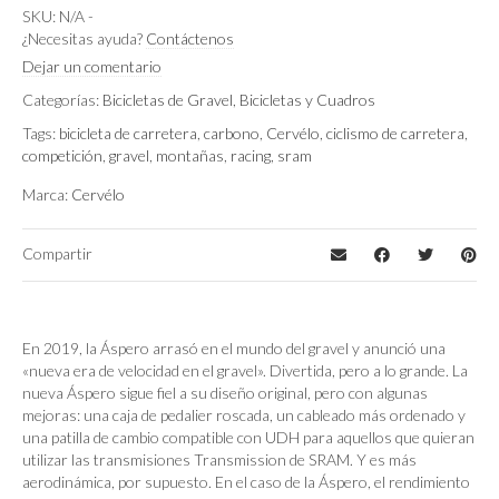
Sea Ice
,
Woodsmoke
Color
SKU:
N/A
-
¿Necesitas ayuda?
Contáctenos
Sram Rival XPL ETAP
Montaje
Dejar un comentario
Categorías:
Bicicletas de Gravel
,
Bicicletas y Cuadros
Tags:
bicicleta de carretera
,
carbono
,
Cervélo
,
ciclismo de carretera
,
competición
,
gravel
,
montañas
,
racing
,
sram
Marca:
Cervélo
Compartir
En 2019, la Áspero arrasó en el mundo del gravel y anunció una
«nueva era de velocidad en el gravel». Divertida, pero a lo grande. La
nueva Áspero sigue fiel a su diseño original, pero con algunas
mejoras: una caja de pedalier roscada, un cableado más ordenado y
una patilla de cambio compatible con UDH para aquellos que quieran
utilizar las transmisiones Transmission de SRAM. Y es más
aerodinámica, por supuesto. En el caso de la Áspero, el rendimiento