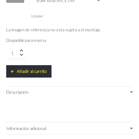
Limpiar
La imagen de referencia no esta sujeta a el montaje.
Disponible para reserva
Bicicleta
Cervélo
Áspero
Sram
Añadir al carrito
Rival
XPLR
AXS
Descripción
1
2025
quantity
Información adicional