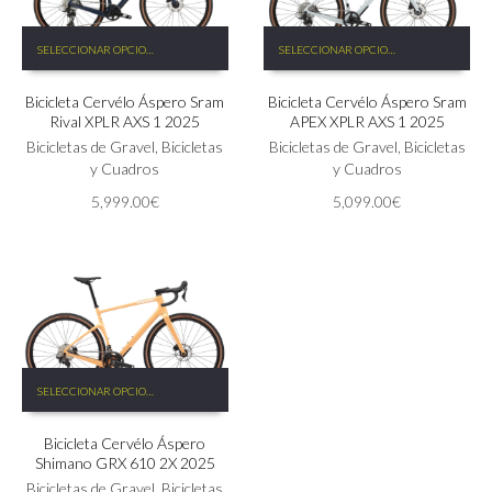
Este
Este
SELECCIONAR OPCIONES
SELECCIONAR OPCIONES
producto
producto
tiene
tiene
Bicicleta Cervélo Áspero Sram
Bicicleta Cervélo Áspero Sram
múltiples
múltiples
Rival XPLR AXS 1 2025
APEX XPLR AXS 1 2025
variantes.
variantes.
Las
Bicicletas de Gravel
,
Bicicletas
Las
Bicicletas de Gravel
,
Bicicletas
opciones
y Cuadros
opciones
y Cuadros
se
se
5,999.00
€
5,099.00
€
pueden
pueden
elegir
elegir
en
en
la
la
página
página
de
de
producto
producto
Este
SELECCIONAR OPCIONES
producto
tiene
Bicicleta Cervélo Áspero
múltiples
Shimano GRX 610 2X 2025
variantes.
Las
Bicicletas de Gravel
,
Bicicletas