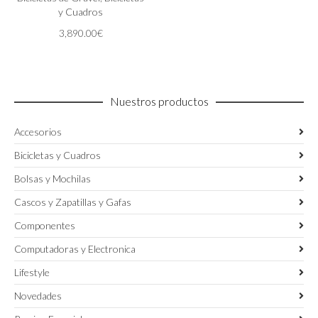
opciones
y Cuadros
se
3,890.00
€
pueden
elegir
en
la
página
Nuestros productos
de
producto
Accesorios
Bicicletas y Cuadros
Bolsas y Mochilas
Cascos y Zapatillas y Gafas
Componentes
Computadoras y Electronica
Lifestyle
Novedades