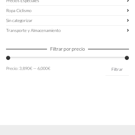
Precios Especiales
Ropa Ciclismo
Sin categorizar
Transporte y Almacenamiento
Filtrar por precio
Precio
Precio
Precio:
3,890€
—
6,000€
Filtrar
mínimo
máximo