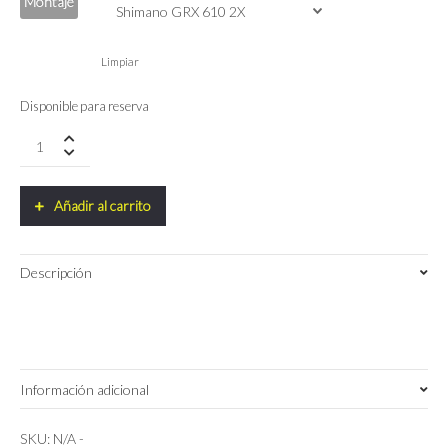
Montaje
Limpiar
Disponible para reserva
Bicicleta
Cervélo
Áspero
Shimano
Añadir al carrito
GRX
610
2X
Descripción
2025
quantity
Información adicional
Peaches Cream
,
Sea Ice
,
Woodsmoke
Color
SKU:
N/A
-