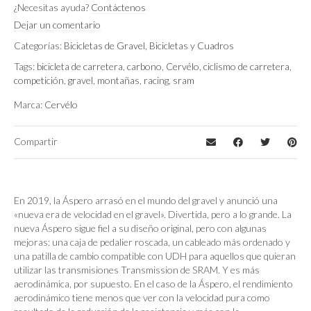
¿Necesitas ayuda?
Contáctenos
Shimano GRX 610 2X
Montaje
Dejar un comentario
Categorías:
Bicicletas de Gravel
,
Bicicletas y Cuadros
Tags:
bicicleta de carretera
,
carbono
,
Cervélo
,
ciclismo de carretera
,
competición
,
gravel
,
montañas
,
racing
,
sram
Marca:
Cervélo
Compartir
En 2019, la Áspero arrasó en el mundo del gravel y anunció una
«nueva era de velocidad en el gravel». Divertida, pero a lo grande. La
nueva Áspero sigue fiel a su diseño original, pero con algunas
mejoras: una caja de pedalier roscada, un cableado más ordenado y
una patilla de cambio compatible con UDH para aquellos que quieran
utilizar las transmisiones Transmission de SRAM. Y es más
aerodinámica, por supuesto. En el caso de la Áspero, el rendimiento
aerodinámico tiene menos que ver con la velocidad pura como