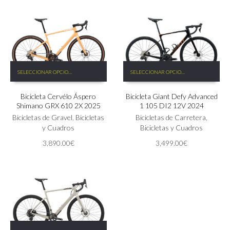
en
página
la
de
página
producto
de
producto
Este
Este
SELECCIONAR OPCIONES
SELECCIONAR OPCIONES
producto
producto
tiene
tiene
Bicicleta Cervélo Áspero
Bicicleta Giant Defy Advanced
múltiples
múltiples
Shimano GRX 610 2X 2025
1 105 DI2 12V 2024
variantes.
variantes.
Las
Bicicletas de Gravel
,
Bicicletas
Las
Bicicletas de Carretera
,
opciones
y Cuadros
opciones
Bicicletas y Cuadros
se
se
3,890.00
€
3,499.00
€
pueden
pueden
elegir
elegir
en
en
la
la
página
página
de
de
producto
producto
Este