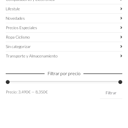
Lifestyle
Novedades
Precios Especiales
Ropa Ciclismo
Sin categorizar
Transporte y Almacenamiento
Filtrar por precio
Precio
Precio
Precio:
3,490€
—
8,350€
Filtrar
mínimo
máximo