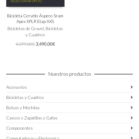
SELECCIONAR OPCIONES
producto
tiene
Bicicleta Cervélo Áspero Sram
múltiples
Apex XPLR Etap AXS
variantes.
Las
Bicicletas de Gravel
,
Bicicletas
opciones
y Cuadros
se
El
El
4,399.00
€
3,490.00
€
pueden
precio
precio
elegir
original
actual
en
era:
es:
la
4,399.00€.
3,490.00€.
página
Nuestros productos
de
producto
Accesorios
Bicicletas y Cuadros
Bolsas y Mochilas
Cascos y Zapatillas y Gafas
Componentes
Computadoras y Electronica