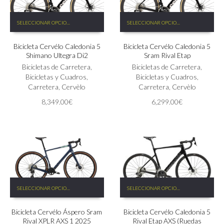
Este
Este
SELECCIONAR OPCIONES
SELECCIONAR OPCIONES
producto
producto
tiene
tiene
Bicicleta Cervélo Caledonia 5
Bicicleta Cervélo Caledonia 5
múltiples
múltiples
Shimano Ultegra Di2
Sram Rival Etap
variantes.
variantes.
Las
Bicicletas de Carretera
,
Las
Bicicletas de Carretera
,
opciones
Bicicletas y Cuadros
,
opciones
Bicicletas y Cuadros
,
se
Carretera
,
Cervèlo
se
Carretera
,
Cervèlo
pueden
pueden
8,349.00
€
6,299.00
€
elegir
elegir
en
en
la
la
página
página
de
de
producto
producto
Este
Este
SELECCIONAR OPCIONES
SELECCIONAR OPCIONES
producto
producto
tiene
tiene
Bicicleta Cervélo Áspero Sram
Bicicleta Cervélo Caledonia 5
múltiples
múltiples
Rival XPLR AXS 1 2025
Rival Etap AXS (Ruedas
variantes.
variantes.