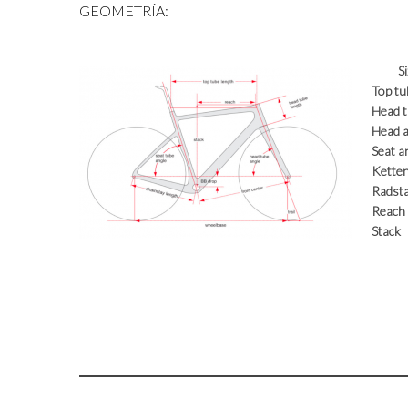
GEOMETRÍA:
S
Top tu
Head 
Head a
Seat a
Kette
Radst
Reach
Stack