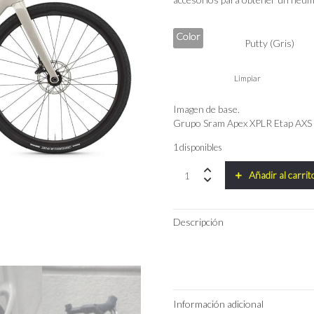
Color
Limpiar
Imagen de base.
Grupo Sram Apex XPLR Etap AXS
1 disponibles
Bicicleta
Añadir al carrit
Cervélo
Áspero
Sram
Descripción
Apex
XPLR
Etap
AXS
quantity
Información adicional