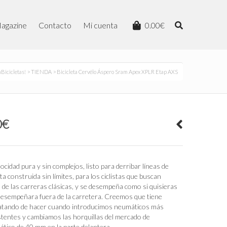
agazine
Contacto
Mi cuenta
0.00
€
aBicicletas!
>
TIENDA
> Bicicleta Cervélo Áspero Sram Apex XPLR Etap AXS
El
0
€
precio
actual
es:
0€.
3,490.00€.
idad pura y sin complejos, listo para derribar líneas de
 construida sin límites, para los ciclistas que buscan
la de las carreras clásicas, y se desempeña como si quisieras
 desempeñara fuera de la carretera. Creemos que tiene
tratando de hacer cuando introducimos neumáticos más
tentes y cambiamos las horquillas del mercado de
tico de 40 mm en la parte delantera.