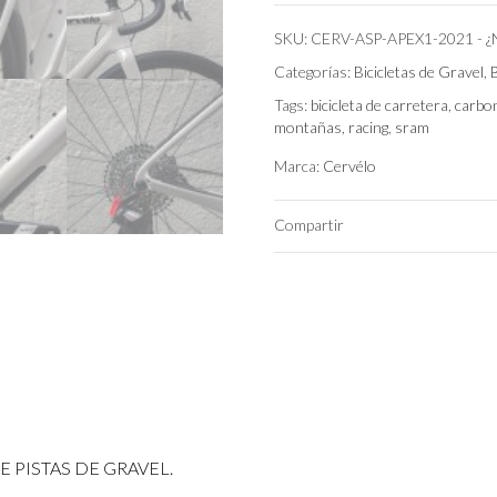
Peso
SKU:
CERV-ASP-APEX1-2021
-
¿
Categorías:
Bicicletas de Gravel
,
Color
Tags:
bicicleta de carretera
,
carbo
montañas
,
racing
,
sram
Marca:
Cervélo
Compartir
 PISTAS DE GRAVEL.