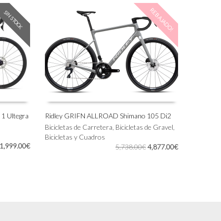
REBAJADO!
SIN STOCK
 1 Ultegra
Ridley GRIFN ALLROAD Shimano 105 Di2
Este
Bicicletas de Carretera
,
Bicicletas de Gravel
,
SELECCIONAR OPCIONES
producto
Bicicletas y Cuadros
El
El
1,999.00
€
tiene
El
El
5,738.00
€
4,877.00
€
precio
precio
múltiples
precio
precio
original
actual
variantes.
original
actual
era:
es:
Las
era:
es:
2,849.00€.
1,999.00€.
opciones
5,738.00€.
4,877.00€.
se
pueden
elegir