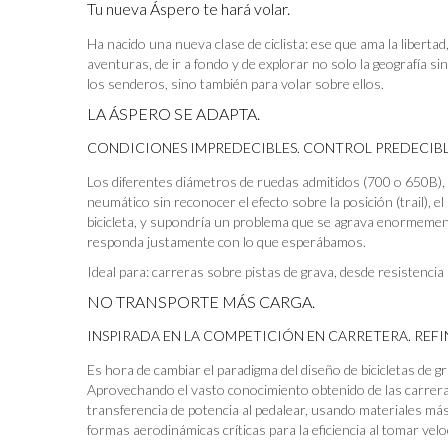
Tu nueva Áspero te hará volar.
Ha nacido una nueva clase de ciclista: ese que ama la libertad
aventuras, de ir a fondo y de explorar no solo la geografía s
los senderos, sino también para volar sobre ellos.
LA ÁSPERO SE ADAPTA.
CONDICIONES IMPREDECIBLES. CONTROL PREDECIBL
Los diferentes diámetros de ruedas admitidos (700 o 650B), co
neumático sin reconocer el efecto sobre la posición (trail), 
bicicleta, y supondría un problema que se agrava enormemen
responda justamente con lo que esperábamos.
Ideal para: carreras sobre pistas de grava, desde resistencia
NO TRANSPORTE MÁS CARGA.
INSPIRADA EN LA COMPETICIÓN EN CARRETERA. REFI
Es hora de cambiar el paradigma del diseño de bicicletas de 
Aprovechando el vasto conocimiento obtenido de las carreras
transferencia de potencia al pedalear, usando materiales más 
formas aerodinámicas críticas para la eficiencia al tomar velo