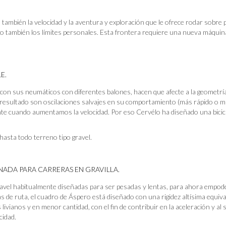
, también la velocidad y la aventura y exploración que le ofrece rodar sobre 
ino también los límites personales. Esta frontera requiere una nueva máquina
E.
n sus neumáticos con diferentes balones, hacen que afecte a la geometría y 
el resultado son oscilaciones salvajes en su comportamiento (más rápido o m
te cuando aumentamos la velocidad. Por eso Cervélo ha diseñado una bicic
 hasta todo terreno tipo gravel.
NADA PARA CARRERAS EN GRAVILLA.
gravel habitualmente diseñadas para ser pesadas y lentas, para ahora empode
 de ruta, el cuadro de Áspero está diseñado con una rigidez altísima equiv
livianos y en menor cantidad, con el fin de contribuir en la aceleración y al
cidad.