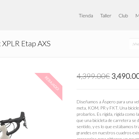
Tienda
Taller
Club
M
x XPLR Etap AXS
¡Viv
El
4,399.00
€
3,490.0
REBAJADO!
precio
original
era:
4,399.0
Diseñamos a Áspero para una veloc
meta, KOM, PR y FKT. Una bicicleta
probarlos. Es rígida, rígida como 
que una bicicleta de carretera se
sentido, y es lo que estábamos 
grandes en nuestros cuadros exis
accesorios para obtener un neumá