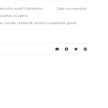
Necesitas ayuda?
Contáctenos
Dejar un comentario
8.9 kg
Bicicletas y Cuadros
Putty (Gris)
no
,
Cervélo
,
ciclismo de carretera
,
competición
,
gravel
,