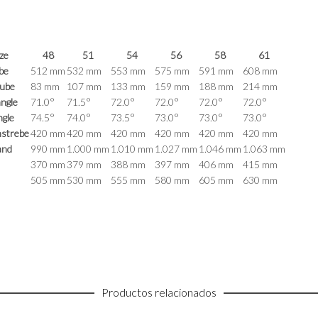
ize
48
51
54
56
58
61
be
512 mm
532 mm
553 mm
575 mm
591 mm
608 mm
tube
83 mm
107 mm
133 mm
159 mm
188 mm
214 mm
ngle
71.0°
71.5°
72.0°
72.0°
72.0°
72.0°
ngle
74.5°
74.0°
73.5°
73.0°
73.0°
73.0°
nstrebe
420 mm
420 mm
420 mm
420 mm
420 mm
420 mm
and
990 mm
1.000 mm
1.010 mm
1.027 mm
1.046 mm
1.063 mm
370 mm
379 mm
388 mm
397 mm
406 mm
415 mm
505 mm
530 mm
555 mm
580 mm
605 mm
630 mm
Productos relacionados