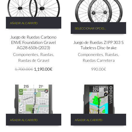
página
de
de
producto
producto
AÑADIR AL CARRITO
Este
SELECCIONAR OPCIONES
producto
tiene
Juego de Ruedas Carbono
ENVE Foundation Gravel
Juego de Ruedas ZIPP 303 S
múltiples
AG28 650b (2023)
Tubeless Disc-brake
variantes.
Componentes
,
Ruedas
,
Las
Componentes
,
Ruedas
,
Ruedas de Gravel
opciones
Ruedas Carretera
se
El
El
1,700.00
€
1,190.00
€
990.00
€
pueden
precio
precio
elegir
original
actual
en
era:
es:
la
1,700.00€.
1,190.00€.
página
de
producto
AÑADIR AL CARRITO
AÑADIR AL CARRITO