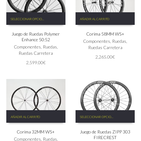
producto
Este
SELECCIONAR OPCIONES
AÑADIR AL CARRITO
producto
tiene
Juego de Ruedas Polymer
Corima 58MM WS+
múltiples
Enhance 50:52
variantes.
Componentes
,
Ruedas
,
Las
Componentes
,
Ruedas
,
Ruedas Carretera
opciones
Ruedas Carretera
2,265.00
€
se
2,599.00
€
pueden
elegir
en
la
página
de
producto
Este
AÑADIR AL CARRITO
SELECCIONAR OPCIONES
producto
tiene
Corima 32MM WS+
Juego de Ruedas ZIPP 303
múltiples
FIRECREST
variantes.
Componentes
,
Ruedas
,