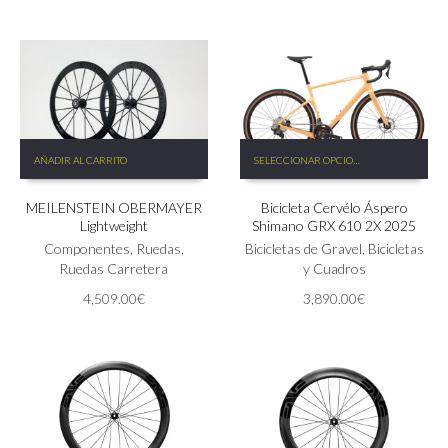
elegir
la
en
página
la
de
página
producto
de
producto
Este
AÑADIR AL CARRITO
SELECCIONAR OPCIONES
producto
tiene
MEILENSTEIN OBERMAYER
Bicicleta Cervélo Áspero
múltiples
Lightweight
Shimano GRX 610 2X 2025
variantes.
Componentes
,
Ruedas
,
Las
Bicicletas de Gravel
,
Bicicletas
Ruedas Carretera
opciones
y Cuadros
se
4,509.00
€
3,890.00
€
pueden
elegir
en
la
página
de
producto