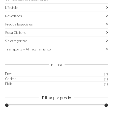
Lifestyle
Novedades
Precios Especiales
Ropa Ciclismo
Sin categorizar
Transporte y Almacenamiento
marca
Enve
(7)
Corima
(1)
Fizik
(1)
Filtrar por precio
Precio
Precio