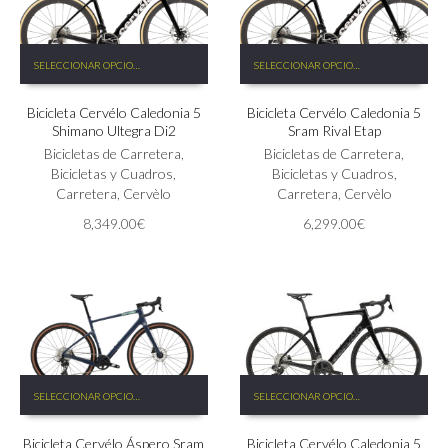
Este
Este
SELECCIONAR OPCIONES
SELECCIONAR OPCIONES
producto
producto
tiene
tiene
Bicicleta Cervélo Caledonia 5
Bicicleta Cervélo Caledonia 5
múltiples
múltiples
Shimano Ultegra Di2
Sram Rival Etap
variantes.
variantes.
Las
Bicicletas de Carretera
,
Las
Bicicletas de Carretera
,
opciones
Bicicletas y Cuadros
,
opciones
Bicicletas y Cuadros
,
se
Carretera
,
Cervèlo
se
Carretera
,
Cervèlo
pueden
pueden
8,349.00
€
6,299.00
€
elegir
elegir
en
en
la
la
página
página
de
de
producto
producto
Este
Este
SELECCIONAR OPCIONES
SELECCIONAR OPCIONES
producto
producto
tiene
tiene
Bicicleta Cervélo Áspero Sram
Bicicleta Cervélo Caledonia 5
múltiples
múltiples