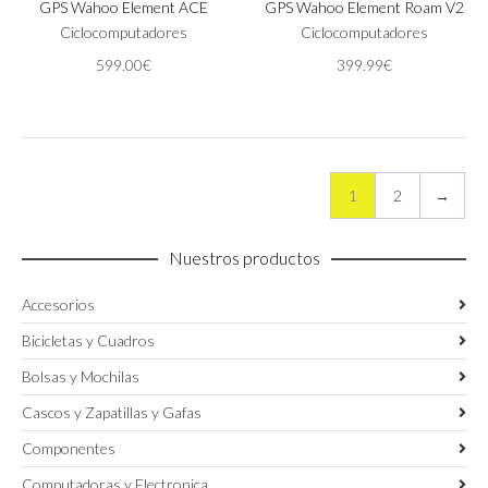
GPS Wahoo Element ACE
GPS Wahoo Element Roam V2
Ciclocomputadores
Ciclocomputadores
599.00
€
399.99
€
1
2
→
Nuestros productos
Accesorios
Bicicletas y Cuadros
Bolsas y Mochilas
Cascos y Zapatillas y Gafas
Componentes
Computadoras y Electronica