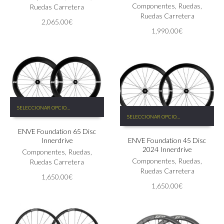
Las
Componentes
,
Ruedas
,
Ruedas Carretera
opciones
Ruedas Carretera
2,065.00
€
se
1,990.00
€
pueden
elegir
en
la
página
de
producto
Este
SELECCIONAR OPCIONES
Este
producto
SELECCIONAR OPCIONES
producto
tiene
tiene
ENVE Foundation 65 Disc
múltiples
Innerdrive
ENVE Foundation 45 Disc
múltiples
variantes.
2024 Innerdrive
variantes.
Las
Componentes
,
Ruedas
,
Las
Componentes
,
Ruedas
,
opciones
Ruedas Carretera
opciones
Ruedas Carretera
se
1,650.00
€
se
pueden
1,650.00
€
pueden
elegir
elegir
en
en
la
la
página