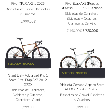
Rival XPLR AXS 1 2025
Rival Etap AXS (Ruedas
variantes.
variantes.
Dtswiss PRC 1450 Carbono)
Las
Bicicletas de Gravel
,
Bicicletas
Las
Bicicletas de Carretera
,
opciones
y Cuadros
opciones
Bicicletas y Cuadros
,
se
se
5,999.00
€
Carretera
,
Cervèlo
pueden
pueden
elegir
elegir
El
El
7,150.00
€
5,720.00
€
en
en
precio
precio
la
la
original
actual
página
página
era:
es:
de
de
7,150.00€.
5,720.0
producto
producto
Este
SELECCIONAR OPCIONES
producto
Este
tiene
SELECCIONAR OPCIONES
producto
Giant Defy Advanced Pro 1
múltiples
Sram Rival Etap AXS 2×12
tiene
variantes.
2025
Bicicleta Cervélo Áspero Sram
múltiples
Las
APEX XPLR AXS 1 2025
Bicicletas de Carretera
,
variantes.
opciones
Bicicletas y Cuadros
,
Las
Bicicletas de Gravel
,
Bicicletas
se
Carretera
,
Giant
opciones
y Cuadros
pueden
se
elegir
5,299.00
€
5,099.00
€
pueden
en