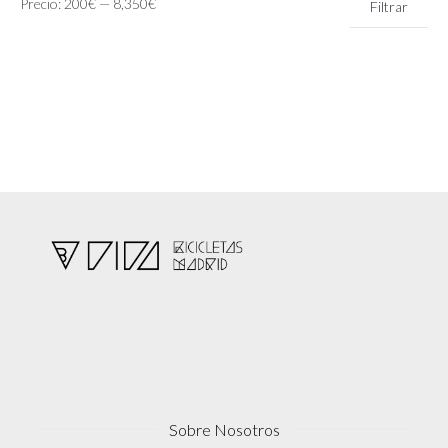
Precio:
200€
—
8,350€
Filtrar
mínimo
máximo
Sobre Nosotros