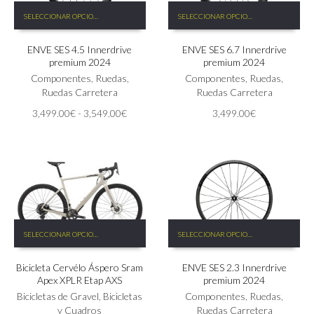
Este
Este
SELECCIONAR OPCIONES
SELECCIONAR OPCIONES
producto
producto
tiene
tiene
ENVE SES 4.5 Innerdrive
ENVE SES 6.7 Innerdrive
múltiples
múltiples
premium 2024
premium 2024
variantes.
variantes.
Las
Componentes
,
Ruedas
,
Las
Componentes
,
Ruedas
,
opciones
Ruedas Carretera
opciones
Ruedas Carretera
se
se
Rango
3,499.00
€
-
3,549.00
€
3,499.00
€
pueden
pueden
de
elegir
elegir
precios:
en
en
desde
la
la
3,499.00€
página
página
hasta
de
de
3,549.00€
producto
producto
Este
Este
SELECCIONAR OPCIONES
SELECCIONAR OPCIONES
producto
producto
tiene
tiene
Bicicleta Cervélo Áspero Sram
ENVE SES 2.3 Innerdrive
múltiples
múltiples
Apex XPLR Etap AXS
premium 2024
variantes.
variantes.
Las
Bicicletas de Gravel
,
Bicicletas
Las
Componentes
,
Ruedas
,
opciones
y Cuadros
opciones
Ruedas Carretera