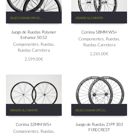
producto
Este
SELECCIONAR OPCIONES
AÑADIR AL CARRITO
producto
tiene
Juego de Ruedas Polymer
Corima 58MM WS+
múltiples
Enhance 50:52
variantes.
Componentes
,
Ruedas
,
Las
Componentes
,
Ruedas
,
Ruedas Carretera
opciones
Ruedas Carretera
2,265.00
€
se
2,599.00
€
pueden
elegir
en
la
página
de
producto
Este
AÑADIR AL CARRITO
SELECCIONAR OPCIONES
producto
tiene
Corima 32MM WS+
Juego de Ruedas ZIPP 303
múltiples
FIRECREST
variantes.
Componentes
,
Ruedas
,