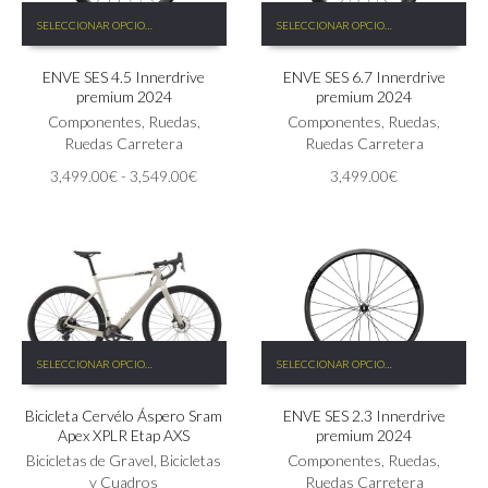
Este
Este
SELECCIONAR OPCIONES
SELECCIONAR OPCIONES
producto
producto
tiene
tiene
ENVE SES 4.5 Innerdrive
ENVE SES 6.7 Innerdrive
múltiples
múltiples
premium 2024
premium 2024
variantes.
variantes.
Las
Componentes
,
Ruedas
,
Las
Componentes
,
Ruedas
,
opciones
Ruedas Carretera
opciones
Ruedas Carretera
se
se
Rango
3,499.00
€
-
3,549.00
€
3,499.00
€
pueden
pueden
de
elegir
elegir
precios:
en
en
desde
la
la
3,499.00€
página
página
hasta
de
de
3,549.00€
producto
producto
Este
Este
SELECCIONAR OPCIONES
SELECCIONAR OPCIONES
producto
producto
tiene
tiene
Bicicleta Cervélo Áspero Sram
ENVE SES 2.3 Innerdrive
múltiples
múltiples
Apex XPLR Etap AXS
premium 2024
variantes.
variantes.
Las
Bicicletas de Gravel
,
Bicicletas
Las
Componentes
,
Ruedas
,
opciones
y Cuadros
opciones
Ruedas Carretera