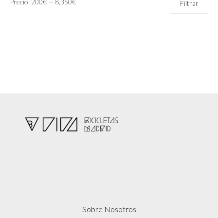
Precio:
200€
—
8,350€
Filtrar
mínimo
máximo
Sobre Nosotros