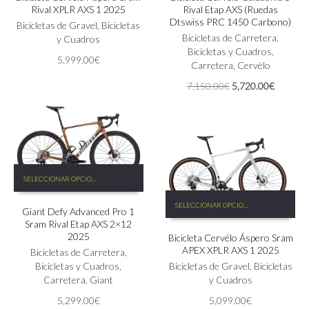
Rival XPLR AXS 1 2025
Rival Etap AXS (Ruedas
variantes.
variantes.
Dtswiss PRC 1450 Carbono)
Las
Bicicletas de Gravel
,
Bicicletas
Las
Bicicletas de Carretera
,
opciones
y Cuadros
opciones
Bicicletas y Cuadros
,
se
se
5,999.00
€
Carretera
,
Cervèlo
pueden
pueden
elegir
elegir
El
El
7,150.00
€
5,720.00
€
en
en
precio
precio
la
la
original
actual
página
página
era:
es:
de
de
7,150.00€.
5,720.0
producto
producto
Este
SELECCIONAR OPCIONES
producto
Este
tiene
SELECCIONAR OPCIONES
producto
Giant Defy Advanced Pro 1
múltiples
Sram Rival Etap AXS 2×12
tiene
variantes.
2025
Bicicleta Cervélo Áspero Sram
múltiples
Las
APEX XPLR AXS 1 2025
Bicicletas de Carretera
,
variantes.
opciones
Bicicletas y Cuadros
,
Las
Bicicletas de Gravel
,
Bicicletas
se
Carretera
,
Giant
opciones
y Cuadros
pueden
se
elegir
5,299.00
€
5,099.00
€
pueden
en