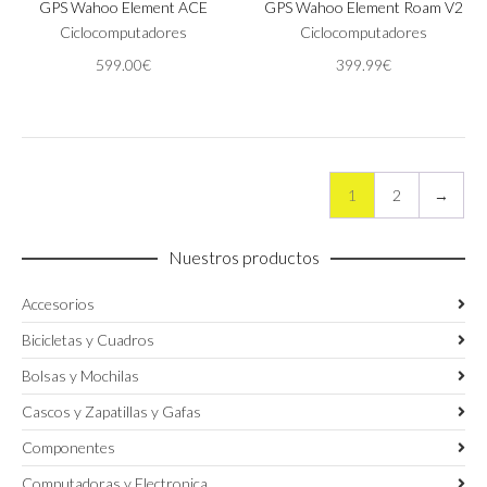
GPS Wahoo Element ACE
GPS Wahoo Element Roam V2
Ciclocomputadores
Ciclocomputadores
599.00
€
399.99
€
1
2
→
Nuestros productos
Accesorios
Bicicletas y Cuadros
Bolsas y Mochilas
Cascos y Zapatillas y Gafas
Componentes
Computadoras y Electronica