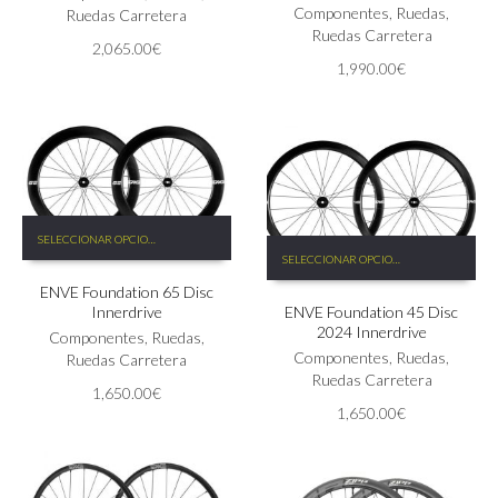
Las
Componentes
,
Ruedas
,
Ruedas Carretera
opciones
Ruedas Carretera
2,065.00
€
se
1,990.00
€
pueden
elegir
en
la
página
de
producto
Este
SELECCIONAR OPCIONES
Este
producto
SELECCIONAR OPCIONES
producto
tiene
tiene
ENVE Foundation 65 Disc
múltiples
Innerdrive
ENVE Foundation 45 Disc
múltiples
variantes.
2024 Innerdrive
variantes.
Las
Componentes
,
Ruedas
,
Las
Componentes
,
Ruedas
,
opciones
Ruedas Carretera
opciones
Ruedas Carretera
se
1,650.00
€
se
pueden
1,650.00
€
pueden
elegir
elegir
en
en
la
la
página