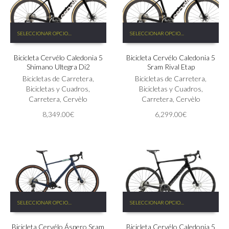
Este
Este
SELECCIONAR OPCIONES
SELECCIONAR OPCIONES
producto
producto
tiene
tiene
Bicicleta Cervélo Caledonia 5
Bicicleta Cervélo Caledonia 5
múltiples
múltiples
Shimano Ultegra Di2
Sram Rival Etap
variantes.
variantes.
Las
Bicicletas de Carretera
,
Las
Bicicletas de Carretera
,
opciones
Bicicletas y Cuadros
,
opciones
Bicicletas y Cuadros
,
se
Carretera
,
Cervèlo
se
Carretera
,
Cervèlo
pueden
pueden
8,349.00
€
6,299.00
€
elegir
elegir
en
en
la
la
página
página
de
de
producto
producto
Este
Este
SELECCIONAR OPCIONES
SELECCIONAR OPCIONES
producto
producto
tiene
tiene
Bicicleta Cervélo Áspero Sram
Bicicleta Cervélo Caledonia 5
múltiples
múltiples