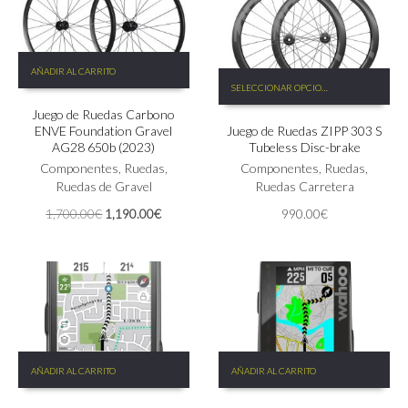
página
de
de
producto
producto
AÑADIR AL CARRITO
Este
SELECCIONAR OPCIONES
producto
tiene
Juego de Ruedas Carbono
ENVE Foundation Gravel
Juego de Ruedas ZIPP 303 S
múltiples
AG28 650b (2023)
Tubeless Disc-brake
variantes.
Componentes
,
Ruedas
,
Las
Componentes
,
Ruedas
,
Ruedas de Gravel
opciones
Ruedas Carretera
se
El
El
1,700.00
€
1,190.00
€
990.00
€
pueden
precio
precio
elegir
original
actual
en
era:
es:
la
1,700.00€.
1,190.00€.
página
de
producto
AÑADIR AL CARRITO
AÑADIR AL CARRITO