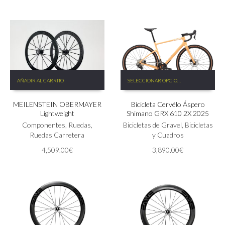
elegir
la
en
página
la
de
página
producto
de
producto
Este
AÑADIR AL CARRITO
SELECCIONAR OPCIONES
producto
tiene
MEILENSTEIN OBERMAYER
Bicicleta Cervélo Áspero
múltiples
Lightweight
Shimano GRX 610 2X 2025
variantes.
Componentes
,
Ruedas
,
Las
Bicicletas de Gravel
,
Bicicletas
Ruedas Carretera
opciones
y Cuadros
se
4,509.00
€
3,890.00
€
pueden
elegir
en
la
página
de
producto