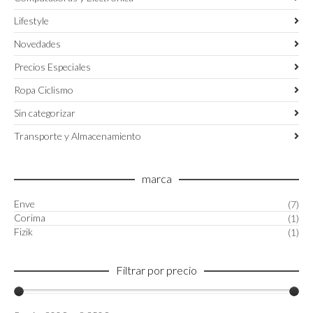
Lifestyle
Novedades
Precios Especiales
Ropa Ciclismo
Sin categorizar
Transporte y Almacenamiento
marca
Enve
(7)
Corima
(1)
Fizik
(1)
Filtrar por precio
Precio
Precio