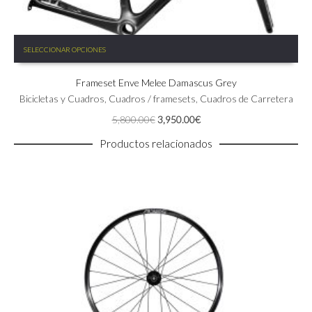
Este
SELECCIONAR OPCIONES
producto
tiene
Frameset Enve Melee Damascus Grey
múltiples
variantes.
Bicicletas y Cuadros
,
Cuadros / framesets
,
Cuadros de Carretera
Las
El
El
5,800.00
€
3,950.00
€
opciones
precio
precio
se
Productos relacionados
original
actual
pueden
era:
es:
elegir
5,800.00€.
3,950.00€.
en
la
página
de
producto