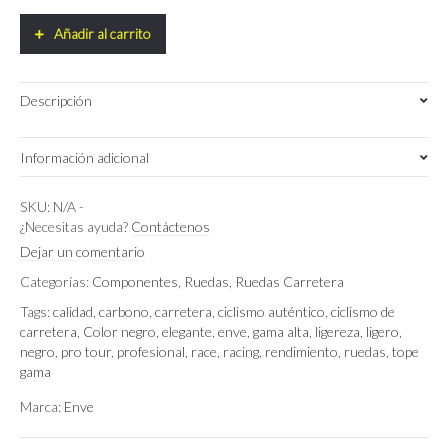
65
Disc
Añadir al carrito
Innerdrive
quantity
Descripción
Información adicional
Peso
SKU:
N/A
-
1.51 kg
¿Necesitas ayuda?
Contáctenos
Dimensiones
70 × 70 × 30 cm
Dejar un comentario
Categorías:
Componentes
,
Ruedas
,
Ruedas Carretera
Enve
Marca
Tags:
calidad
,
carbono
,
carretera
,
ciclismo auténtico
,
ciclismo de
carretera
,
Color negro
,
elegante
,
enve
,
gama alta
,
ligereza
,
ligero
,
Shimano HG, Sram XDR
Núcleo
negro
,
pro tour
,
profesional
,
race
,
racing
,
rendimiento
,
ruedas
,
tope
gama
Marca:
Enve