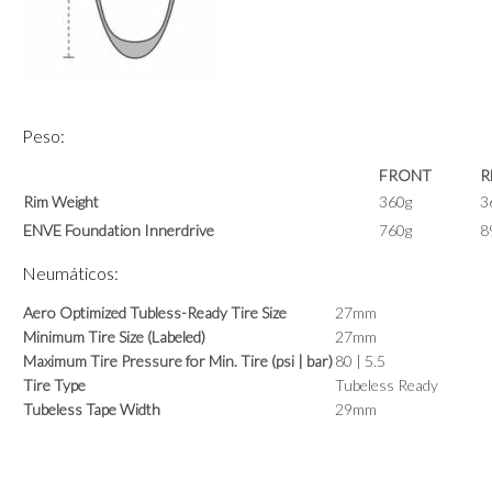
Peso:
FRONT
R
Rim Weight
360g
3
ENVE Foundation Innerdrive
760g
8
Neumáticos:
Aero Optimized Tubless-Ready Tire Size
27mm
Minimum Tire Size (Labeled)
27mm
Maximum Tire Pressure for Min. Tire (psi | bar)
80 | 5.5
Tire Type
Tubeless Ready
Tubeless Tape Width
29mm