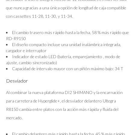
que nunca gracias a una única opción de longitud de caja compatible
con cassettes 11-28, 11-30, y 11-34.
El cambio trasero más rápido hasta la fecha, 58 % más rápido que
RD-R9150
El diseño compacto incluye una unidad inalámbrica integrada,
cargador e interruptor
Indicador de estado LED (batería, emparejamiento , modo de
ajuste, cambio sincronizado)
Capacidad de intervalo mayor con un piñón máximo bajo: 34 T
Desviador
Al combinar la nueva plataforma DI2 SHIMANO y la encarnación
para carretera de Hyperglide+, el desviador delantero Ultegra
R8150 cambia entre platos con la acción más rápida y fluida del
mercado.
El cambio delantero más rápido hasta la fecha, 45 % más rápido