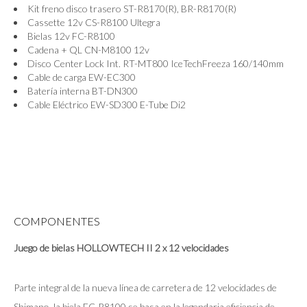
Kit freno disco trasero ST-R8170(R), BR-R8170(R)
Cassette 12v CS-R8100 Ultegra
Bielas 12v FC-R8100
Cadena + QL CN-M8100 12v
Disco Center Lock Int. RT-MT800 IceTechFreeza 160/140mm
Cable de carga EW-EC300
Batería interna BT-DN300
Cable Eléctrico EW-SD300 E-Tube Di2
COMPONENTES
Juego de bielas HOLLOWTECH II 2 x 12 velocidades
Parte integral de la nueva línea de carretera de 12 velocidades de
Shimano, la biela FC-R8100 se basa en la legendaria eficiencia de