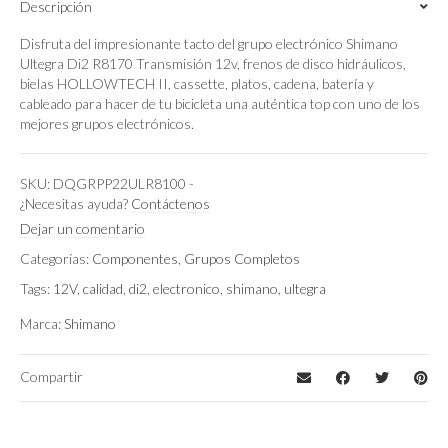
Descripción
quantity
Disfruta del impresionante tacto del grupo electrónico Shimano
Ultegra Di2 R8170 Transmisión 12v, frenos de disco hidráulicos,
bielas HOLLOWTECH II, cassette, platos, cadena, batería y
cableado para hacer de tu bicicleta una auténtica top con uno de los
mejores grupos electrónicos.
SKU:
DQGRPP22ULR8100
-
¿Necesitas ayuda?
Contáctenos
Dejar un comentario
Categorías:
Componentes
,
Grupos Completos
Tags:
12V
,
calidad
,
di2
,
electronico
,
shimano
,
ultegra
Marca:
Shimano
Compartir