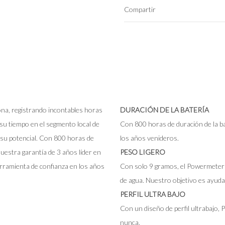
Compartir
Kona, registrando incontables horas
DURACIÓN DE LA BATERÍA
su tiempo en el segmento local de
Con 800 horas de duración de la ba
 su potencial. Con 800 horas de
los años venideros.
nuestra garantía de 3 años líder en
PESO LIGERO
rramienta de confianza en los años
Con solo 9 gramos, el Powermeter d
de agua. Nuestro objetivo es ayudar
PERFIL ULTRA BAJO
Con un diseño de perfil ultrabajo,
nunca.