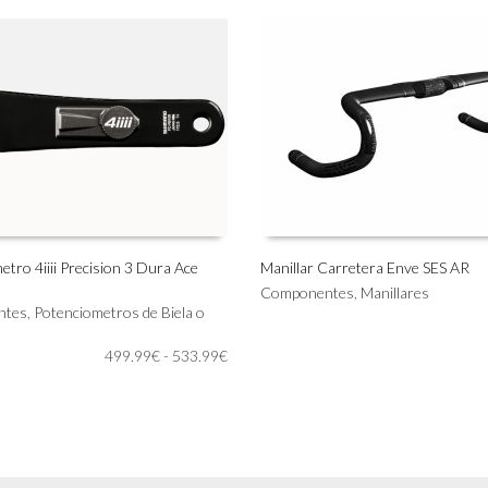
tro 4iiii Precision 3 Dura Ace
Manillar Carretera Enve SES AR
Este
Componentes
,
Manillares
IONAR OPCIONES
SELECCIONAR OPCIONES
ntes
,
Potenciometros de Biela o
producto
tiene
Rango
499.99
€
-
533.99
€
múltiples
de
variantes.
precios:
Las
desde
opciones
499.99€
se
hasta
pueden
533.99€
elegir