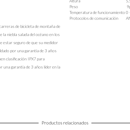
Altura
5
Peso
9
Temperatura de funcionamiento
0 
Protocolos de comunicación
AN
carreras de bicicleta de montaña de
 la niebla salada del océano en los
e estar seguro de que su medidor
aldado por una garantía de 3 años
enen clasificación IPX7 para
 una garantía de 3 años líder en la
Productos relacionados