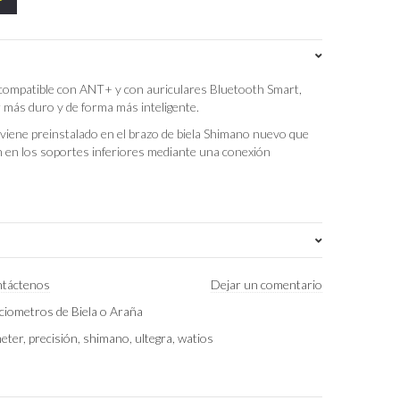
 compatible con ANT+ y con auriculares Bluetooth Smart,
más duro y de forma más inteligente.
iene preinstalado en el brazo de biela Shimano nuevo que
an en los soportes inferiores mediante una conexión
165mm
,
170mm
,
172.5mm
,
175mm
táctenos
Dejar un comentario
ciometros de Biela o Araña
eter
,
precisión
,
shimano
,
ultegra
,
watios