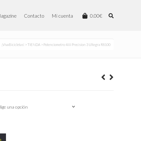
agazine
Contacto
Mi cuenta
0.00
€
¡VivaBicicletas!
>
TIENDA
> Potenciometro 4iiii Precision 3 Ultegra R8100
o