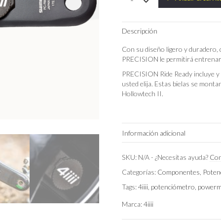
4iiii
Precision
3
Descripción
Ultegra
R8100
Con su diseño ligero y duradero,
quantity
PRECISION le permitirá entrenar 
PRECISION Ride Ready incluye y v
usted elija. Estas bielas se mont
Hollowtech II.
Información adicional
Longitud de Biela
SKU:
N/A
-
¿Necesitas ayuda?
Con
Categorías:
Componentes
,
Poten
Tags:
4iiii
,
potenciómetro
,
powerm
Marca:
4iiii