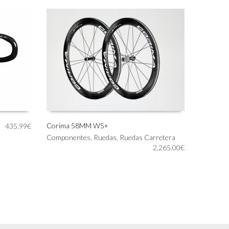
Corima 58MM WS+
435.99
€
Componentes
,
Ruedas
,
Ruedas Carretera
AÑADIR AL CARRITO
2,265.00
€