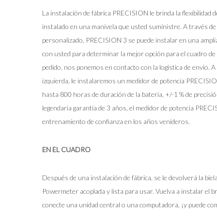
La instalación de fábrica PRECISION le brinda la flexibilidad d
instalado en una manivela que usted suministre. A través de
personalizado, PRECISION 3 se puede instalar en una amplia
con usted para determinar la mejor opción para el cuadro de s
pedido, nos ponemos en contacto con la logística de envío. A
izquierda, le instalaremos un medidor de potencia PRECISI
hasta 800 horas de duración de la batería, +/-1 % de precisi
legendaria garantía de 3 años, el medidor de potencia PREC
entrenamiento de confianza en los años venideros.
EN EL CUADRO
Después de una instalación de fábrica, se le devolverá la b
Powermeter acoplada y lista para usar. Vuelva a instalar el br
conecte una unidad central o una computadora, ¡y puede co