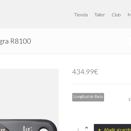
Tienda
Taller
Club
M
tegra R8100
434.99
€
Longitud de Biela
Potenciometro
Añadir al carrit