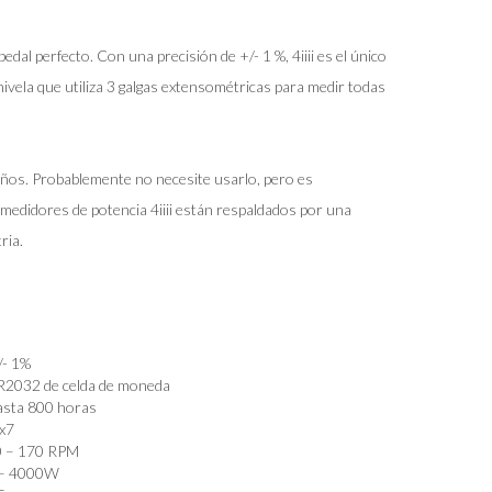
edal perfecto. Con una precisión de +/- 1 %, 4iiii es el único
vela que utiliza 3 galgas extensométricas para medir todas
os. Probablemente no necesite usarlo, pero es
medidores de potencia 4iiii están respaldados por una
ria.
/- 1%
2032 de celda de moneda
sta 800 horas
x7
0 – 170 RPM
 – 4000W