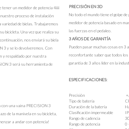
PRECISIÓN EN 3D
e tener un medidor de potencia 4iiii
No todo el mundo tiene el golpe de p
 nuestro proceso de instalación
medidor de potencia basado en mani
 variedad de bielas. Trabajaremos
las fuerzas en el pedaleo.
u bicicleta. Una vez que realiza su
3 AÑOS DE GARANTÍA
 continuación, nos enviará su biela
Pueden pasar muchas cosas en 3 añ
ON 3 y se lo devolveremos. Con
reconfortante saber que todos los 
ón y respaldado por nuestra
garantía de 3 años líder en la indust
ISION 3 será su herramienta de
ESPECIFICACIONES:
Precisión
+
Tipo de batería
CR
iela con una vaina PRECISION 3
Duración de la batería
Ha
Clasificación impermeable
IP
azo de la manivela en su bicicleta,
Rango de cadencia
3
menzar a andar con potencia!
Rango de potencia
0