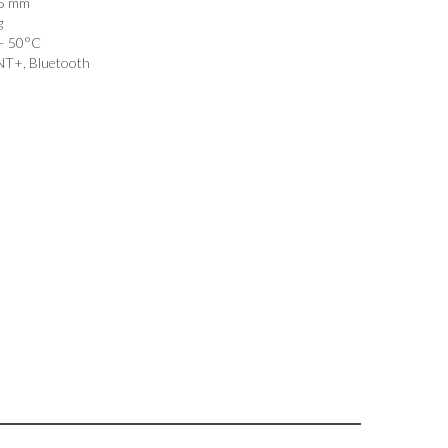
,5 mm
g
– 50°C
T+, Bluetooth