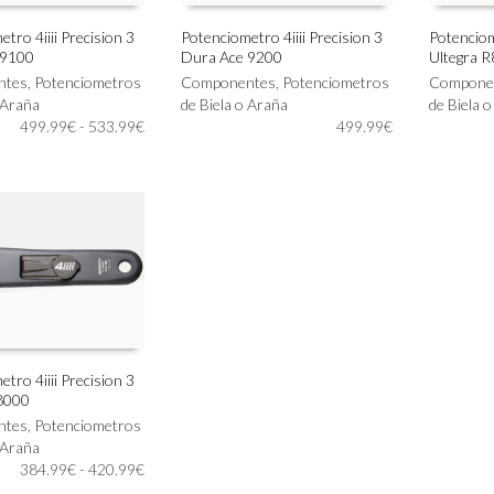
tro 4iiii Precision 3
Potenciometro 4iiii Precision 3
Potenciome
 9100
Dura Ace 9200
Ultegra 
Este
Este
IONAR OPCIONES
SELECCIONAR OPCIONES
SELECC
ntes
,
Potenciometros
producto
Componentes
,
Potenciometros
producto
Compone
 Araña
tiene
de Biela o Araña
tiene
de Biela 
Rango
499.99
€
-
533.99
€
múltiples
499.99
€
múltiples
de
variantes.
variantes.
precios:
Las
Las
desde
opciones
opciones
499.99€
se
se
hasta
pueden
pueden
533.99€
elegir
elegir
en
en
la
la
página
página
de
de
producto
producto
tro 4iiii Precision 3
8000
IONAR OPCIONES
ntes
,
Potenciometros
 Araña
Rango
384.99
€
-
420.99
€
de