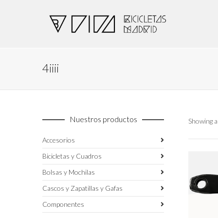
4iiii
Nuestros productos
Showing al
Accesorios
Bicicletas y Cuadros
Bolsas y Mochilas
Cascos y Zapatillas y Gafas
Componentes