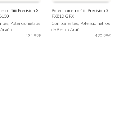
tro 4iiii Precision 3
Potenciometro 4iiii Precision 3
R8100
RX810 GRX
Este
IONAR OPCIONES
SELECCIONAR OPCIONES
ntes
,
Potenciometros
producto
Componentes
,
Potenciometros
o Araña
tiene
de Biela o Araña
434.99
€
múltiples
420.99
€
variantes.
Las
opciones
se
pueden
elegir
en
la
página
de
producto