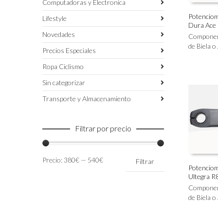
Computadoras y Electronica
Potenciome
Lifestyle
Dura Ace
Este
SELECC
Novedades
producto
Compone
tiene
de Biela o
Precios Especiales
múltiples
variantes.
Ropa Ciclismo
Las
Sin categorizar
opciones
se
Transporte y Almacenamiento
pueden
elegir
en
Filtrar por precio
la
página
de
Precio
Precio
Precio:
380€
—
540€
Filtrar
producto
mínimo
máximo
Potenciome
Ultegra R
Este
SELECC
producto
Compone
tiene
de Biela o
múltiples
variantes.