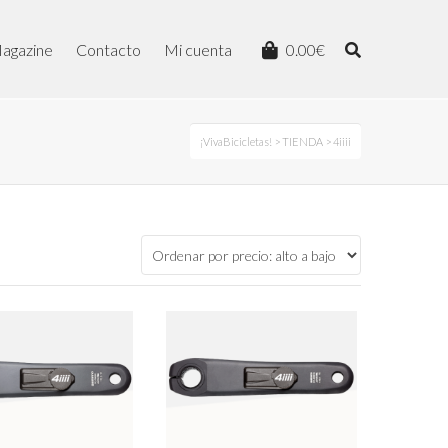
agazine
Contacto
Mi cuenta
0.00
€
¡VivaBicicletas!
>
TIENDA
>
4iiii