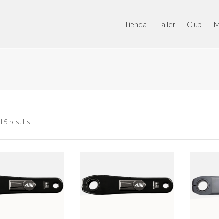
Tienda
Taller
Club
M
l 5 results