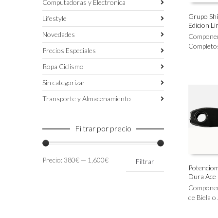
Computadoras y Electronica
Grupo Sh
Lifestyle
Edicion L
Este
SELECC
Novedades
producto
Compone
tiene
Completo
Precios Especiales
múltiples
variantes.
Ropa Ciclismo
Las
Sin categorizar
opciones
se
Transporte y Almacenamiento
pueden
elegir
en
Filtrar por precio
la
página
de
Precio
Precio
Precio:
380€
—
1,600€
Filtrar
producto
mínimo
máximo
Potenciome
Dura Ace
Este
SELECC
producto
Compone
tiene
de Biela o
múltiples
variantes.