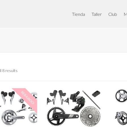
Tienda
Taller
Club
M
l 8 results
REBAJADO!