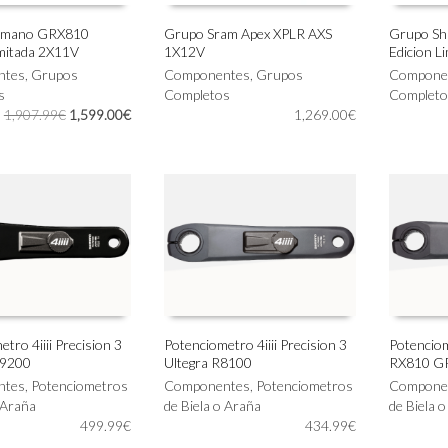
imano GRX810
Grupo Sram Apex XPLR AXS
Grupo S
imitada 2X11V
1X12V
Edicion L
Este
Este
IONAR OPCIONES
SELECCIONAR OPCIONES
SELECC
ntes
,
Grupos
producto
Componentes
,
Grupos
producto
Compone
s
tiene
Completos
tiene
Completo
El
El
1,907.99
€
1,599.00
€
múltiples
1,269.00
€
múltiples
precio
precio
variantes.
variantes.
original
actual
Las
Las
era:
es:
opciones
opciones
1,907.99€.
1,599.00€.
se
se
pueden
pueden
elegir
elegir
en
en
la
la
página
página
de
de
producto
producto
tro 4iiii Precision 3
Potenciometro 4iiii Precision 3
Potenciome
 9200
Ultegra R8100
RX810 G
Este
Este
IONAR OPCIONES
SELECCIONAR OPCIONES
SELECC
ntes
,
Potenciometros
producto
Componentes
,
Potenciometros
producto
Compone
 Araña
tiene
de Biela o Araña
tiene
de Biela 
499.99
€
múltiples
434.99
€
múltiples
variantes.
variantes.