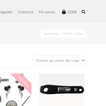
agazine
Contacto
Mi cuenta
0.00
€
¡VivaBicicletas!
>
TIENDA
>
170mm
REBAJADO!