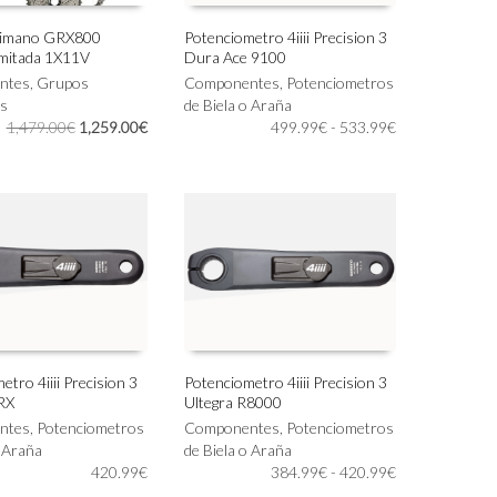
himano GRX800
Potenciometro 4iiii Precision 3
imitada 1X11V
Dura Ace 9100
Este
IONAR OPCIONES
SELECCIONAR OPCIONES
ntes
,
Grupos
producto
Componentes
,
Potenciometros
s
tiene
de Biela o Araña
El
El
Rango
1,479.00
€
1,259.00
€
múltiples
499.99
€
-
533.99
€
precio
precio
de
variantes.
original
actual
precios:
Las
era:
es:
desde
opciones
1,479.00€.
1,259.00€.
499.99€
se
hasta
pueden
533.99€
elegir
en
la
página
de
producto
tro 4iiii Precision 3
Potenciometro 4iiii Precision 3
RX
Ultegra R8000
Este
IONAR OPCIONES
SELECCIONAR OPCIONES
ntes
,
Potenciometros
producto
Componentes
,
Potenciometros
o Araña
tiene
de Biela o Araña
Rango
420.99
€
múltiples
384.99
€
-
420.99
€
de
variantes.