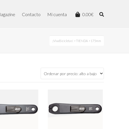
agazine
Contacto
Mi cuenta
0.00
€
¡VivaBicicletas!
>
TIENDA
>
175mm