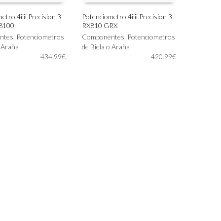
tro 4iiii Precision 3
Potenciometro 4iiii Precision 3
R8100
RX810 GRX
Este
IONAR OPCIONES
SELECCIONAR OPCIONES
ntes
,
Potenciometros
producto
Componentes
,
Potenciometros
o Araña
tiene
de Biela o Araña
434.99
€
múltiples
420.99
€
variantes.
Las
opciones
se
pueden
elegir
en
la
página
de
producto