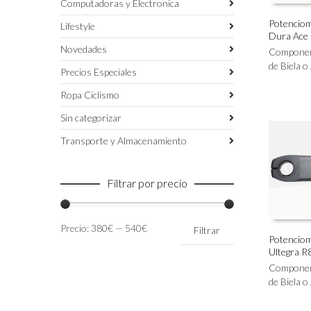
Computadoras y Electronica
Potenciome
Lifestyle
Dura Ace
Este
SELECC
Novedades
producto
Compone
tiene
de Biela o
Precios Especiales
múltiples
variantes.
Ropa Ciclismo
Las
Sin categorizar
opciones
se
Transporte y Almacenamiento
pueden
elegir
en
Filtrar por precio
la
página
de
Precio
Precio
Precio:
380€
—
540€
Filtrar
producto
mínimo
máximo
Potenciome
Ultegra R
Este
SELECC
producto
Compone
tiene
de Biela o
múltiples
variantes.