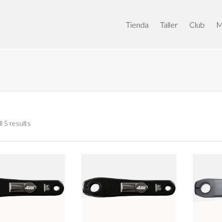
Tienda
Taller
Club
M
l 5 results