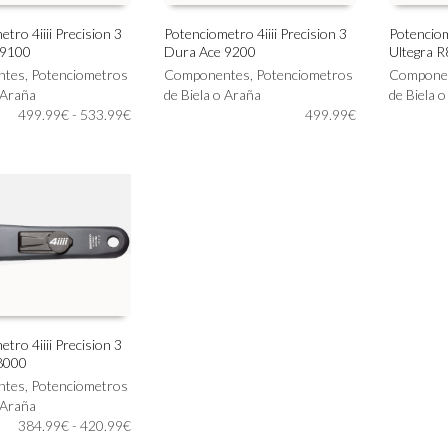
tro 4iiii Precision 3
Potenciometro 4iiii Precision 3
Potenciome
 9100
Dura Ace 9200
Ultegra 
Este
Este
IONAR OPCIONES
SELECCIONAR OPCIONES
SELECC
ntes
,
Potenciometros
producto
Componentes
,
Potenciometros
producto
Compone
 Araña
tiene
de Biela o Araña
tiene
de Biela 
Rango
499.99
€
-
533.99
€
múltiples
499.99
€
múltiples
de
variantes.
variantes.
precios:
Las
Las
desde
opciones
opciones
499.99€
se
se
hasta
pueden
pueden
533.99€
elegir
elegir
en
en
la
la
página
página
de
de
producto
producto
tro 4iiii Precision 3
8000
IONAR OPCIONES
ntes
,
Potenciometros
 Araña
Rango
384.99
€
-
420.99
€
de