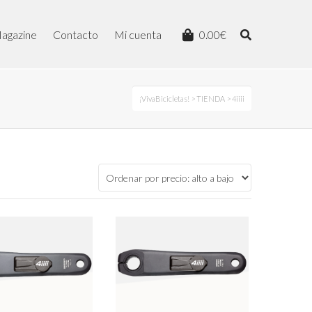
agazine
Contacto
Mi cuenta
0.00
€
¡VivaBicicletas!
>
TIENDA
> 4iiii