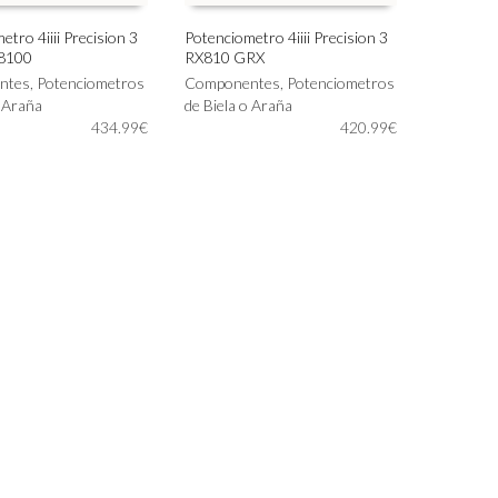
tro 4iiii Precision 3
Potenciometro 4iiii Precision 3
R8100
RX810 GRX
Este
IONAR OPCIONES
SELECCIONAR OPCIONES
ntes
,
Potenciometros
producto
Componentes
,
Potenciometros
o Araña
tiene
de Biela o Araña
434.99
€
múltiples
420.99
€
variantes.
Las
opciones
se
pueden
elegir
en
la
página
de
producto