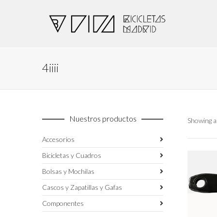
4iiii
Nuestros productos
Showing al
Accesorios
Bicicletas y Cuadros
Bolsas y Mochilas
Cascos y Zapatillas y Gafas
Componentes