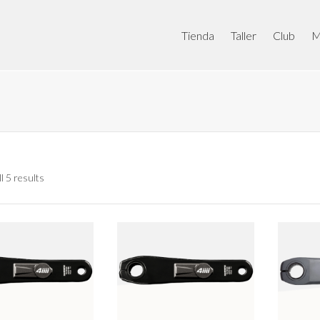
Tienda
Taller
Club
M
l 5 results