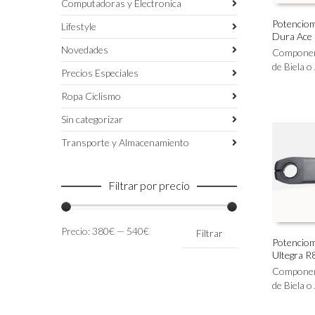
Computadoras y Electronica
Potenciome
Lifestyle
Dura Ace
Este
SELECC
Novedades
producto
Compone
tiene
de Biela o
Precios Especiales
múltiples
variantes.
Ropa Ciclismo
Las
Sin categorizar
opciones
se
Transporte y Almacenamiento
pueden
elegir
en
Filtrar por precio
la
página
de
Precio
Precio
Precio:
380€
—
540€
Filtrar
producto
mínimo
máximo
Potenciome
Ultegra R
Este
SELECC
producto
Compone
tiene
de Biela o
múltiples
variantes.