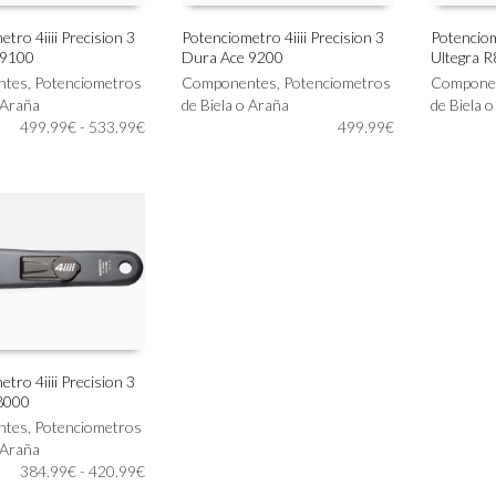
tro 4iiii Precision 3
Potenciometro 4iiii Precision 3
Potenciome
 9100
Dura Ace 9200
Ultegra 
Este
Este
IONAR OPCIONES
SELECCIONAR OPCIONES
SELECC
ntes
,
Potenciometros
producto
Componentes
,
Potenciometros
producto
Compone
 Araña
tiene
de Biela o Araña
tiene
de Biela 
Rango
499.99
€
-
533.99
€
múltiples
499.99
€
múltiples
de
variantes.
variantes.
precios:
Las
Las
desde
opciones
opciones
499.99€
se
se
hasta
pueden
pueden
533.99€
elegir
elegir
en
en
la
la
página
página
de
de
producto
producto
tro 4iiii Precision 3
8000
IONAR OPCIONES
ntes
,
Potenciometros
 Araña
Rango
384.99
€
-
420.99
€
de