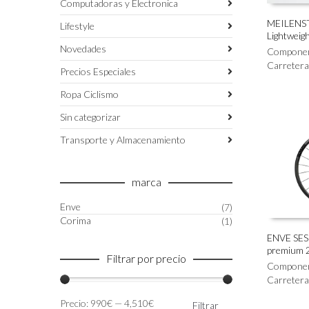
Computadoras y Electronica
MEILENS
Lifestyle
Lightweig
AÑADIR 
Novedades
Compone
Carretera
Precios Especiales
Ropa Ciclismo
Sin categorizar
Transporte y Almacenamiento
marca
Enve
(7)
Corima
(1)
ENVE SES 
premium 
Este
Filtrar por precio
SELECC
producto
Compone
tiene
Carretera
múltiples
Precio
Precio
Precio:
990€
—
4,510€
Filtrar
variantes.