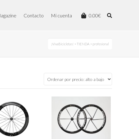
agazine
Contacto
Mi cuenta
0.00
€
¡VivaBicicletas!
>
TIENDA
> profesional