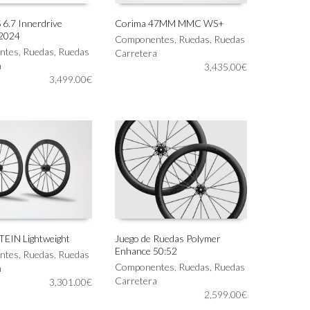
6.7 Innerdrive
Corima 47MM MMC WS+
2024
Componentes
,
Ruedas
,
Ruedas
IONAR OPCIONES
AÑADIR AL CARRITO
ntes
,
Ruedas
,
Ruedas
Carretera
a
3,435.00
€
3,499.00
€
EIN Lightweight
Juego de Ruedas Polymer
Enhance 50:52
Este
ntes
,
Ruedas
,
Ruedas
 AL CARRITO
SELECCIONAR OPCIONES
producto
Componentes
,
Ruedas
,
Ruedas
a
tiene
Carretera
3,301.00
€
múltiples
2,599.00
€
variantes.