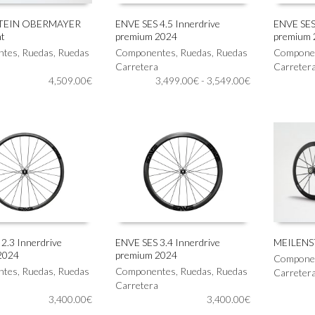
TEIN OBERMAYER
ENVE SES 4.5 Innerdrive
ENVE SES 
ht
premium 2024
premium 
Este
Este
AL CARRITO
SELECCIONAR OPCIONES
SELECC
ntes
,
Ruedas
,
Ruedas
producto
Componentes
,
Ruedas
,
Ruedas
producto
Compone
tiene
Carretera
tiene
Carreter
Rango
4,509.00
€
múltiples
3,499.00
€
-
3,549.00
€
múltiples
de
variantes.
variantes.
precios:
Las
Las
desde
opciones
opciones
3,499.00€
se
se
hasta
pueden
pueden
3,549.00€
elegir
elegir
en
en
la
la
página
página
de
de
producto
producto
2.3 Innerdrive
ENVE SES 3.4 Innerdrive
MEILENST
2024
premium 2024
Este
Compone
IONAR OPCIONES
SELECCIONAR OPCIONES
AÑADIR
ntes
,
Ruedas
,
Ruedas
producto
Componentes
,
Ruedas
,
Ruedas
Carreter
tiene
Carretera
3,400.00
€
múltiples
3,400.00
€
variantes.