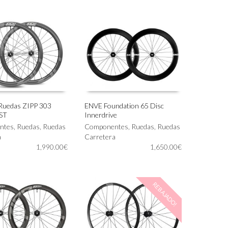
Las
opciones
se
pueden
elegir
en
la
página
de
producto
 Ruedas ZIPP 303
ENVE Foundation 65 Disc
ST
Innerdrive
Este
IONAR OPCIONES
SELECCIONAR OPCIONES
ntes
,
Ruedas
,
Ruedas
producto
Componentes
,
Ruedas
,
Ruedas
a
tiene
Carretera
1,990.00
€
múltiples
1,650.00
€
variantes.
Las
opciones
REBAJADO!
se
pueden
elegir
en
la