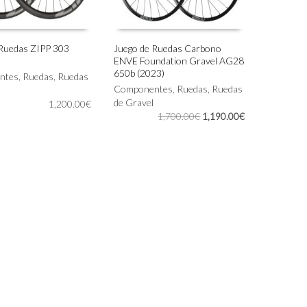
página
de
producto
 Ruedas ZIPP 303
Juego de Ruedas Carbono
ENVE Foundation Gravel AG28
IONAR OPCIONES
AÑADIR AL CARRITO
650b (2023)
ntes
,
Ruedas
,
Ruedas
Componentes
,
Ruedas
,
Ruedas
de Gravel
1,200.00
€
El
El
1,700.00
€
1,190.00
€
precio
precio
original
actual
era:
es:
1,700.00€.
1,190.00€.