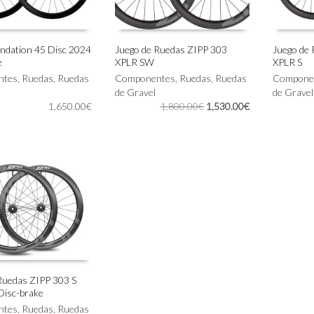
página
de
producto
ndation 45 Disc 2024
Juego de Ruedas ZIPP 303
Juego de
e
XPLR SW
XPLR S
Este
Este
IONAR OPCIONES
SELECCIONAR OPCIONES
SELECC
ntes
,
Ruedas
,
Ruedas
producto
Componentes
,
Ruedas
,
Ruedas
producto
Compone
tiene
de Gravel
tiene
de Gravel
El
El
1,650.00
€
múltiples
1,800.00
€
1,530.00
€
múltiples
precio
precio
variantes.
variantes.
original
actual
Las
Las
era:
es:
opciones
opciones
1,800.00€.
1,530.00€.
se
se
pueden
pueden
elegir
elegir
en
en
la
la
página
página
de
de
producto
producto
Ruedas ZIPP 303 S
Disc-brake
IONAR OPCIONES
ntes
,
Ruedas
,
Ruedas