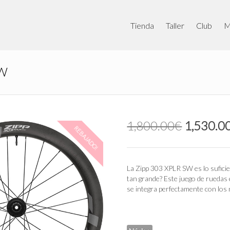
Tienda
Taller
Club
M
SW
El
1,800.00
€
1,530.0
REBAJADO!
precio
original
era:
1,800.0
La Zipp 303 XPLR SW es ​​lo sufi
tan grande? Este juego de ruedas 
se integra perfectamente con los