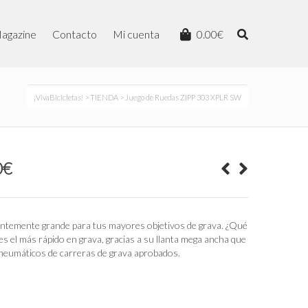
agazine
Contacto
Mi cuenta
0.00
€
¡VivaBicicletas!
>
TIENDA
> Juego de Ruedas ZIPP 303 XPLR SW
El
0
€
precio
actual
es:
0€.
1,530.00€.
cientemente grande para tus mayores objetivos de grava. ¿Qué
es el más rápido en grava, gracias a su llanta mega ancha que
 neumáticos de carreras de grava aprobados.