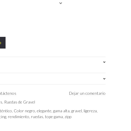
o
táctenos
Dejar un comentario
1.5 kg
as
,
Ruedas de Gravel
SHIMANO, Sram XDR
téntico
,
Color negro
,
elegante
,
gama alta
,
gravel
,
ligereza
,
cing
,
rendimiento
,
ruedas
,
tope gama
,
zipp