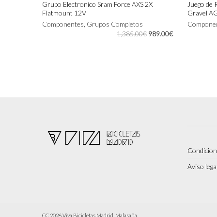
Grupo Electronico Sram Force AXS 2X
Juego de
Flatmount 12V
Gravel A
AÑADIR AL CARRITO
AÑADIR 
Componentes
,
Grupos Completos
Compone
El
El
1,385.00
€
989.00
€
precio
precio
original
actual
era:
es:
1,385.00€.
989.00€.
Condicion
Aviso legal
CC 2026 Viva Bicicletas Madrid. Malasaña.