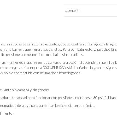
Compartir
e las ruedas de carretera existentes, que se centran en la rigidez y la liger
ean una barrera que frena a los ciclistas. Para combatir esto, Zipp aplicó la E
rmite presiones de neumáticos más bajas sin sacudidas.
tras mantienes el agarre en las curvas o la tracción al ascender. El perfil de 
rable en grava. Y aunque la 303 XPLR SW está diseñada a lo grande, sigue s
LR SW solo es compatible con neumáticos homologados.
e llanta sin cámara y sin gancho.
dadura, capacidad para funcionar con presiones inferiores a 30 psi (2,1 bare
neumáticos de grava para aumentar la eficiencia aerodinámica.
ndimiento.