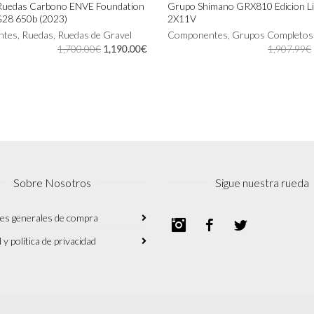
 Ruedas Carbono ENVE Foundation
Grupo Shimano GRX810 Edicion Li
G28 650b (2023)
2X11V
Este
AL CARRITO
SELECCIONAR OPCIONES
ntes
,
Ruedas
,
Ruedas de Gravel
producto
Componentes
,
Grupos Completos
El
El
1,700.00
€
1,190.00
€
tiene
1,907.99
€
precio
precio
múltiples
original
actual
variantes.
era:
es:
Las
1,700.00€.
1,190.00€.
opciones
se
pueden
elegir
en
la
Sobre Nosotros
Sigue nuestra rueda
página
de
producto
es generales de compra
Instagram
Facebook
Twitter
 y política de privacidad