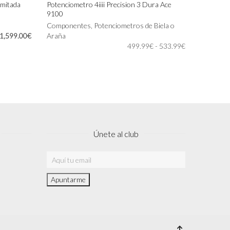
mitada
Potenciometro 4iiii Precision 3 Dura Ace
9100
Este
SELECCIONAR OPCIONES
producto
Componentes
,
Potenciometros de Biela o
El
El
1,599.00
€
tiene
Araña
precio
precio
Rango
múltiples
499.99
€
-
533.99
€
original
actual
de
variantes.
era:
es:
precios:
Las
1,907.99€.
1,599.00€.
desde
opciones
499.99€
se
hasta
pueden
533.99€
elegir
en
la
Únete al club
página
de
producto