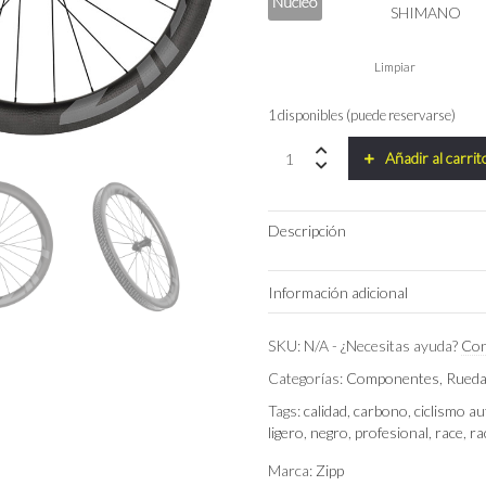
Núcleo
Limpiar
1 disponibles (puede reservarse)
Juego
Añadir al carrit
de
Ruedas
ZIPP
Descripción
303
XPLR
SW
Información adicional
quantity
Peso
SKU:
N/A
-
¿Necesitas ayuda?
Con
Categorías:
Componentes
,
Rued
Núcleo
Tags:
calidad
,
carbono
,
ciclismo au
ligero
,
negro
,
profesional
,
race
,
ra
Marca:
Zipp