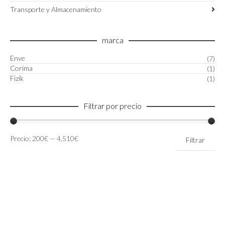
Transporte y Almacenamiento
marca
Enve
(7)
Corima
(1)
Fizik
(1)
Filtrar por precio
Precio
Precio
Precio:
200€
—
4,510€
Filtrar
mínimo
máximo