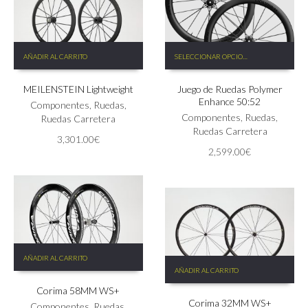
de
de
producto
producto
Este
AÑADIR AL CARRITO
SELECCIONAR OPCIONES
producto
tiene
MEILENSTEIN Lightweight
Juego de Ruedas Polymer
múltiples
Enhance 50:52
variantes.
Componentes
,
Ruedas
,
Las
Componentes
,
Ruedas
,
Ruedas Carretera
opciones
Ruedas Carretera
3,301.00
€
se
2,599.00
€
pueden
elegir
en
la
página
de
producto
AÑADIR AL CARRITO
AÑADIR AL CARRITO
Corima 58MM WS+
Corima 32MM WS+
Componentes
,
Ruedas
,