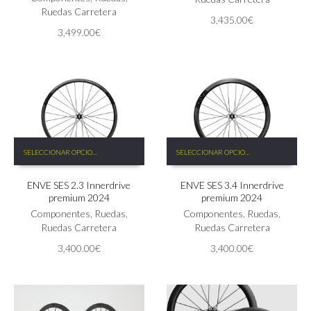
opciones
Ruedas Carretera
3,435.00
€
se
3,499.00
€
pueden
elegir
en
la
página
de
producto
Este
Este
SELECCIONAR OPCIONES
SELECCIONAR OPCIONES
producto
producto
tiene
tiene
ENVE SES 2.3 Innerdrive
ENVE SES 3.4 Innerdrive
múltiples
múltiples
premium 2024
premium 2024
variantes.
variantes.
Las
Componentes
,
Ruedas
,
Las
Componentes
,
Ruedas
,
opciones
Ruedas Carretera
opciones
Ruedas Carretera
se
se
3,400.00
€
3,400.00
€
pueden
pueden
elegir
elegir
en
en
la
la
página
página