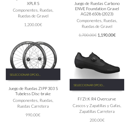
XPLR S
Juego de Ruedas Carbono
variantes.
ENVE Foundation Gravel
Las
Componentes
,
Ruedas
,
AG28 650b (2023)
opciones
Ruedas de Gravel
Componentes
,
Ruedas
,
se
1,200.00
€
Ruedas de Gravel
pueden
elegir
El
El
1,700.00
€
1,190.00
€
en
precio
precio
la
original
actual
página
era:
es:
de
1,700.00€.
1,190.0
producto
Este
SELECCIONAR OPCIONES
producto
Este
tiene
SELECCIONAR OPCIONES
producto
Juego de Ruedas ZIPP 303 S
múltiples
tiene
Tubeless Disc-brake
variantes.
FI’ZI:K R4 Overcurve
múltiples
Las
Componentes
,
Ruedas
,
variantes.
Cascos y Zapatillas y Gafas
,
opciones
Ruedas Carretera
Las
Zapatillas Carretera
se
990.00
€
opciones
pueden
200.00
€
se
elegir
pueden
en