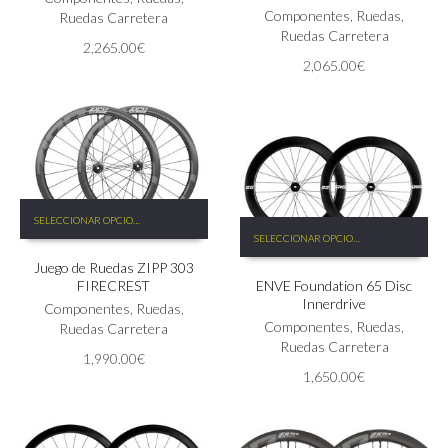
Componentes
,
Ruedas
,
Ruedas Carretera
Ruedas Carretera
2,265.00
€
2,065.00
€
Este
SELECCIONAR OPCIONES
Este
producto
SELECCIONAR OPCIONES
producto
tiene
tiene
Juego de Ruedas ZIPP 303
múltiples
FIRECREST
ENVE Foundation 65 Disc
múltiples
variantes.
Innerdrive
variantes.
Las
Componentes
,
Ruedas
,
Las
Componentes
,
Ruedas
,
opciones
Ruedas Carretera
opciones
Ruedas Carretera
se
1,990.00
€
se
pueden
1,650.00
€
pueden
elegir
elegir
en
en
la
la
página