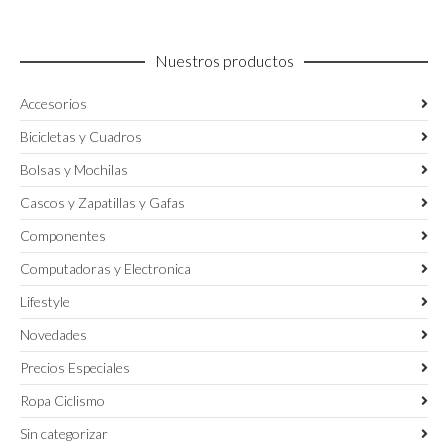
elegir
la
en
página
la
de
Nuestros productos
página
producto
de
Accesorios
producto
Bicicletas y Cuadros
Bolsas y Mochilas
Cascos y Zapatillas y Gafas
Componentes
Computadoras y Electronica
Lifestyle
Novedades
Precios Especiales
Ropa Ciclismo
Sin categorizar