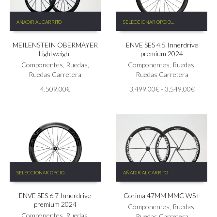
Este
AÑADIR AL CARRITO
SELECCIONAR OPCIONES
producto
tiene
MEILENSTEIN OBERMAYER
ENVE SES 4.5 Innerdrive
múltiples
Lightweight
premium 2024
variantes.
Componentes
,
Ruedas
,
Las
Componentes
,
Ruedas
,
Ruedas Carretera
opciones
Ruedas Carretera
se
Rango
4,509.00
€
3,499.00
€
-
3,549.00
€
pueden
de
elegir
precios:
en
desde
la
3,499.
página
hasta
de
3,549.
producto
Este
SELECCIONAR OPCIONES
AÑADIR AL CARRITO
producto
tiene
ENVE SES 6.7 Innerdrive
Corima 47MM MMC WS+
múltiples
premium 2024
variantes.
Componentes
,
Ruedas
,
Las
Componentes
,
Ruedas
,
Ruedas Carretera