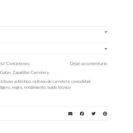
Fizik
uda?
Contáctenos
Dejar un comentario
 Gafas
,
Zapatillas Carretera
EU 42 (US 9)
,
EU 43 (US 10)
,
EU 44 (US 11)
ciclismo auténtico
,
ciclismo de carretera
,
comodidad
,
,
ligero
,
negro
,
rendimiento
,
tejido técnico
Negro mate