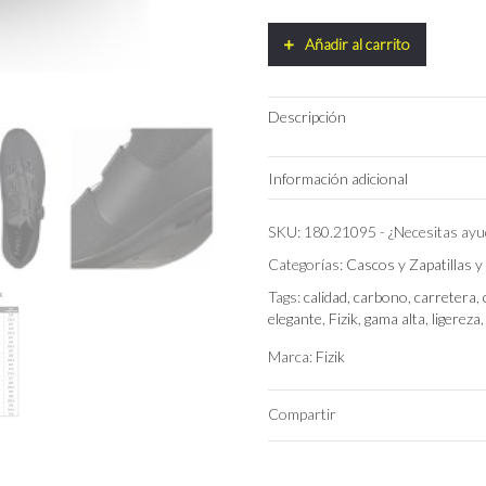
Añadir al carrito
Descripción
Información adicional
Marca
SKU:
180.21095
-
¿Necesitas ay
Categorías:
Cascos y Zapatillas y
Talla
Tags:
calidad
,
carbono
,
carretera
,
elegante
,
Fizik
,
gama alta
,
ligereza
Color
Marca:
Fizik
Compartir