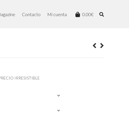
agazine
Contacto
Mi cuenta
0.00
€
PRECIO IRRESISTIBLE