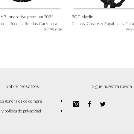
6.7 Innerdrive premium 2024
POC Myelin
Este
ntes
,
Ruedas
,
Ruedas Carretera
Cascos
,
Cascos y Zapatillas y Gaf
IONAR OPCIONES
SELECCIONAR OPCIONES
producto
3,499.00
€
95.0
tiene
múltiples
variantes.
Las
opciones
se
pueden
elegir
en
Sobre Nosotros
Sigue nuestra rueda
la
página
de
es generales de compra
Instagram
Facebook
Twitter
producto
 y política de privacidad