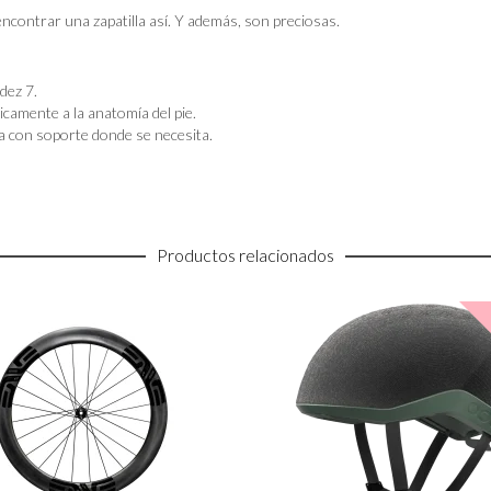
 encontrar una zapatilla así. Y además, son preciosas.
dez 7.
camente a la anatomía del pie.
a con soporte donde se necesita.
Productos relacionados