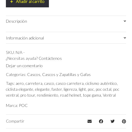
Añadir al carrito
quantity
Descripción
Información adicional
Peso
SKU:
N/A
-
0.2 kg
¿Necesitas ayuda?
Contáctenos
Dimensiones
40 × 30 × 25 cm
Dejar un comentario
Categorías:
Cascos
,
Cascos y Zapatillas y Gafas
M (54 – 59cm)
,
S (50 – 56cm)
Talla
Tags:
aero
,
carretera
,
casco
,
casco carretera
,
ciclismo auténtico
,
ciclista elegante
,
elegante
,
faster
,
ligereza
,
light
,
poc
,
poc octal
,
poc
Hydrogen White Raceday
,
Uranium Black
Color
ventral
,
pro tour
,
rendimiento
,
road helmet
,
tope gama
,
Ventral
Matt
,
Uranium Black Raceday
Marca:
POC
Compartir