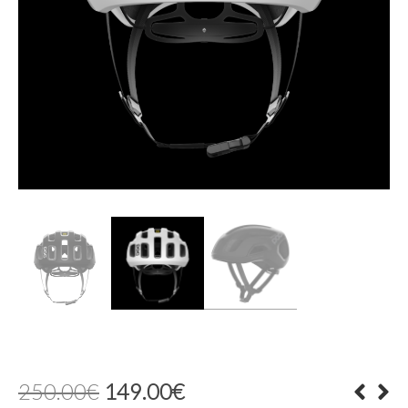
El
El
250.00
€
149.00
€