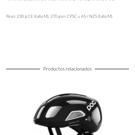
Peso: 230 g CE (talla M), 270 g en CPSC y AS / NZS (talla M)
Productos relacionados