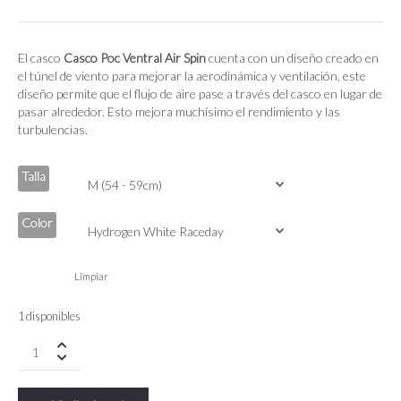
precio
precio
original
actual
era:
es:
250.00€.
149.00€.
El casco
Casco Poc Ventral Air Spin
cuenta con un diseño creado en
el túnel de viento para mejorar la aerodinámica y ventilación, este
diseño permite que el flujo de aire pase a través del casco en lugar de
pasar alrededor. Esto mejora muchísimo el rendimiento y las
turbulencias.
Talla
Color
Limpiar
1 disponibles
POC
Ventral
Air
SPIN