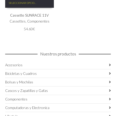
SELECCIONAR OPCIONES
producto
tiene
Cassette SUNRACE 11V
múltiples
variantes.
Cassettes
,
Componentes
Las
54.60
€
opciones
se
pueden
elegir
en
Nuestros productos
la
página
Accesorios
de
producto
Bicicletas y Cuadros
Bolsas y Mochilas
Cascos y Zapatillas y Gafas
Componentes
Computadoras y Electronica