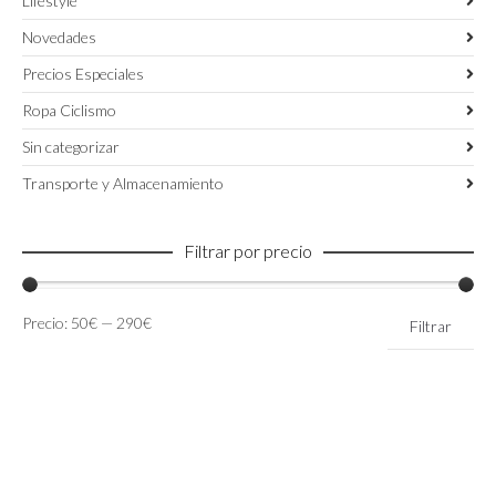
Lifestyle
Novedades
Precios Especiales
Ropa Ciclismo
Sin categorizar
Transporte y Almacenamiento
Filtrar por precio
Precio
Precio
Precio:
50€
—
290€
Filtrar
mínimo
máximo