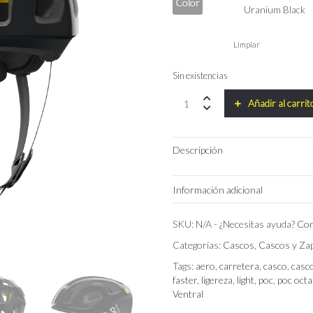
Color
Limpiar
Sin existencias
POC
Añadir al carrit
Octal
X
Mips
Descripción
quantity
Información adicional
Peso
SKU:
N/A
-
¿Necesitas ayuda?
Con
Categorías:
Cascos
,
Cascos y Zap
Dimensiones
Tags:
aero
,
carretera
,
casco
,
casc
faster
,
ligereza
,
light
,
poc
,
poc octa
Talla
Ventral