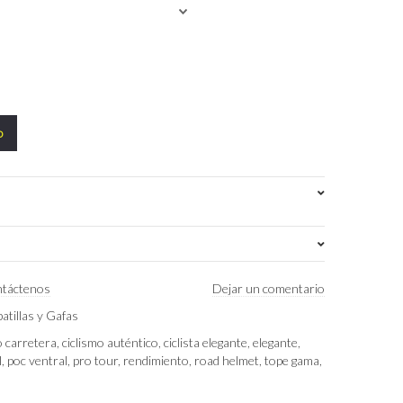
o
táctenos
Dejar un comentario
0.2 kg
atillas y Gafas
40 × 30 × 25 cm
o carretera
,
ciclismo auténtico
,
ciclista elegante
,
elegante
,
l
,
poc ventral
,
pro tour
,
rendimiento
,
road helmet
,
tope gama
,
M 54/60 cm