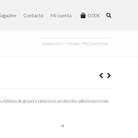
agazine
Contacto
Mi cuenta
0.00
€
¡VivaBicicletas!
>
TIENDA
> POC Octal X Mips
l
recio
ctual
s:
49.00€.
 ciclistas de gravel y ciclocross protección adicional en este