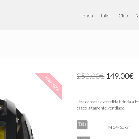
Tienda
Taller
Club
M
El
E
250.00
€
149.00
€
REBAJADO!
precio
p
original
a
era:
e
250.00€.
1
Una carcasa extendida brinda a los
casco altamente ventilado.
Talla