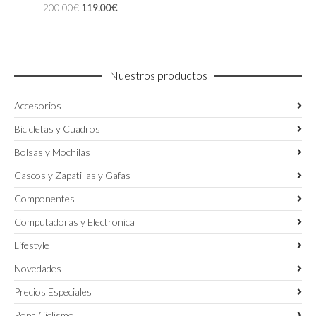
El
El
200.00
€
119.00
€
se
precio
precio
pueden
original
actual
elegir
era:
es:
en
200.00€.
119.00€.
la
Nuestros productos
página
de
Accesorios
producto
Bicicletas y Cuadros
Bolsas y Mochilas
Cascos y Zapatillas y Gafas
Componentes
Computadoras y Electronica
Lifestyle
Novedades
Precios Especiales
Ropa Ciclismo