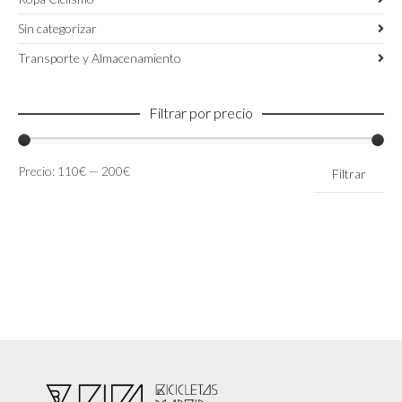
Sin categorizar
Transporte y Almacenamiento
Filtrar por precio
Precio
Precio
Precio:
110€
—
200€
Filtrar
mínimo
máximo