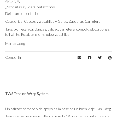
Arctic White
Color
SKU:
N/A
-
¿Necesitas ayuda?
Contáctenos
EU 41 (US 8)
,
EU 42 (US 9)
,
EU 40 (US 7.5)
,
Dejar un comentario
Talla
EU 43 (US 9.5)
,
EU 44 (US 10.5)
,
EU 45 (US
Categorías:
Cascos y Zapatillas y Gafas
,
Zapatillas Carretera
11)
,
EU 46 (US 12)
Tags:
biomecanica
,
blancas
,
calidad
,
carretera
,
comodidad
,
cordones
,
full white
,
Road
,
tensione
,
udog
,
zapatillas
Marca:
Udog
Compartir
TWS Tension Wrap System.
Un calzado cómodo y de apoyo es la base de un buen viaje. Las Udog
Tensione se han desarrollado creando 18 puntos de contacto en la