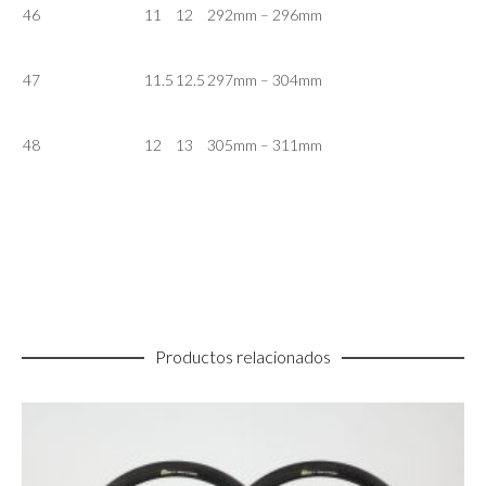
46
11
12
292mm – 296mm
47
11.5
12.5
297mm – 304mm
48
12
13
305mm – 311mm
Productos relacionados