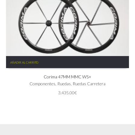
AÑADIR AL CARRITO
Corima 47MM MMC WS+
Componentes
,
Ruedas
,
Ruedas Carretera
3,435.00
€